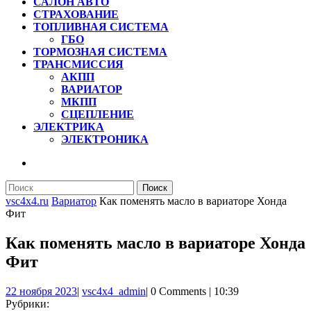
САЛОН АВТО
СТРАХОВАНИЕ
ТОПЛИВНАЯ СИСТЕМА
ГБО
ТОРМОЗНАЯ СИСТЕМА
ТРАНСМИССИЯ
АКПП
ВАРИАТОР
МКПП
СЦЕПЛЕНИЕ
ЭЛЕКТРИКА
ЭЛЕКТРОНИКА
КНОПКА
ЗАКРЫТЬ
Найти:
vsc4x4.ru
Вариатор
Как поменять масло в вариаторе Хонда
Фит
Как поменять масло в вариаторе Хонда
Фит
22
vsc4x4_admin
22 ноября 2023
|
vsc4x4_admin
|
0 Comments
|
10:39
ноября
Рубрики: