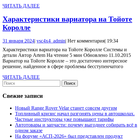
для
ЧИТАТЬ
ЧИТАТЬ ДАЛЕЕ
замены
ДАЛЕЕ
масла
Характеристики вариатора на Тойоте
в
Характеристики
Королле
вариаторе
вариатора
31
vsc4x4_admin
31 января 2024
|
vsc4x4_admin
|
Нет комментария
|
19:34
Renault
на
января
Характеристики вариатора на Тойоте Королле Системы и
Captur?
Тойоте
2024
детали Автор Artem На чтение 5 мин Обновлено 11.10.2015
Королле
Вариатор на Тойоте Королле – это достаточно интересное
решение, найденное в сфере проблемы бесступенчатого
ЧИТАТЬ
ЧИТАТЬ ДАЛЕЕ
Найти:
ДАЛЕЕ
Свежие записи
Новый Range Rover Velar станет совсем другим
Топливный кризис начал разгонять цены в автошколах.
Частные инструкторы уже повышают тарифы
Автотовары и запчасти: почему выгоднее собирать всё в
одном заказе
На форуме «АСП-2026» был представлен продукт