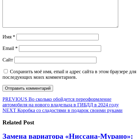
Имя
*
Email
*
Сайт
Сохранить моё имя, email и адрес сайта в этом браузере для
последующих моих комментариев.
Навигация
Предыдущая
PREVIOUS
Во сколько обойдется переоформление
запись:
автомобиля на нового владельца в ГИБДД в 2024 году
по
Следующая
NEXT
Коробка со сладостями в подарок своими руками
записям
запись:
Related Post
Замена вариатора «Ниссана-Мурано»: