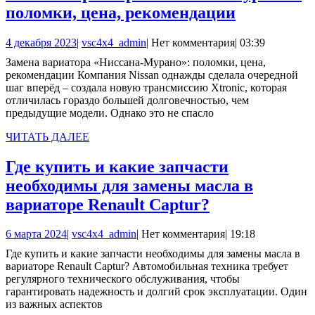
Замена
поломки, цена, рекомендации
вариатора
4
vsc4x4_admin
4 декабря 2023
|
vsc4x4_admin
|
Нет комментария
|
03:39
«Ниссана-
декабря
Замена вариатора «Ниссана-Мурано»: поломки, цена,
Мурано»:
2023
рекомендации Компания Nissan однажды сделала очередной
поломки,
шаг вперёд – создала новую трансмиссию Xtronic, которая
отличилась гораздо большей долговечностью, чем
цена,
предыдущие модели. Однако это не спасло
рекоменд
ЧИТАТЬ
ЧИТАТЬ ДАЛЕЕ
ДАЛЕЕ
Где купить и какие запчасти
необходимы для замены масла в
Где
вариаторе Renault Captur?
купить
6
vsc4x4_admin
6 марта 2024
|
vsc4x4_admin
|
Нет комментария
|
19:18
и
марта
Где купить и какие запчасти необходимы для замены масла в
какие
2024
вариаторе Renault Captur? Автомобильная техника требует
запчасти
регулярного технического обслуживания, чтобы
гарантировать надежность и долгий срок эксплуатации. Один
необходимы
из важных аспектов