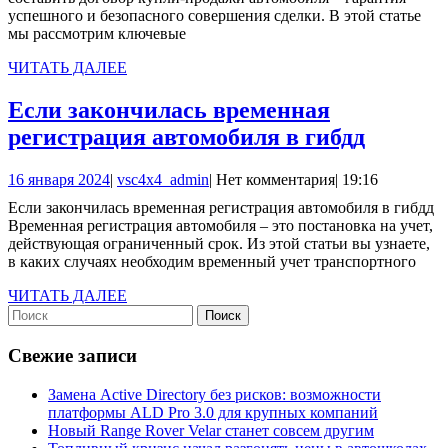
успешного и безопасного совершения сделки. В этой статье
автомобиля:
мы рассмотрим ключевые
рекомендации
ЧИТАТЬ
ЧИТАТЬ ДАЛЕЕ
по
ДАЛЕЕ
заполнению
Если закончилась временная
и
Если
регистрация автомобиля в гибдд
распространенные
законч
16
vsc4x4_admin
16 января 2024
|
vsc4x4_admin
|
Нет комментария
|
19:16
ошибки
времен
января
Если закончилась временная регистрация автомобиля в гибдд
регист
2024
Временная регистрация автомобиля – это постановка на учет,
автомо
действующая ограниченный срок. Из этой статьи вы узнаете,
в каких случаях необходим временный учет транспортного
в
гибдд
ЧИТАТЬ
ЧИТАТЬ ДАЛЕЕ
Найти:
ДАЛЕЕ
Свежие записи
Замена Active Directory без рисков: возможности
платформы ALD Pro 3.0 для крупных компаний
Новый Range Rover Velar станет совсем другим