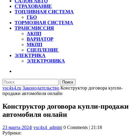
САЛОН АВТО
СТРАХОВАНИЕ
ТОПЛИВНАЯ СИСТЕМА
ГБО
ТОРМОЗНАЯ СИСТЕМА
ТРАНСМИССИЯ
АКПП
ВАРИАТОР
МКПП
СЦЕПЛЕНИЕ
ЭЛЕКТРИКА
ЭЛЕКТРОНИКА
КНОПКА
ЗАКРЫТЬ
Найти:
vsc4x4.ru
Законодательство
Конструктор договора купли-
продажи автомобиля онлайн
Конструктор договора купли-продажи
автомобиля онлайн
23
vsc4x4_admin
23 марта 2024
|
vsc4x4_admin
|
0 Comments
|
21:18
марта
Рубрики: