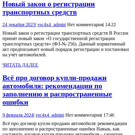
Новый закон о регистрации
Новый
транспортных средств
закон
24
vsc4x4_admin
24 декабря 2023
|
vsc4x4_admin
|
Нет комментария
|
14:22
о
декабря
Новый закон о регистрации транспортных средств В России
регистрации
2023
принят новый закон «О государственной регистрации
транспортных
транспортных средств» (ФЗ-№ 256). Данный нормативный
акт предписывает новый порядок регистрации и постановки
средств
на учёт автомобилей.
ЧИТАТЬ
ЧИТАТЬ ДАЛЕЕ
ДАЛЕЕ
Всё про договор купли-продажи
автомобиля: рекомендации по
заполнению и распространенные
Всё
ошибки
про
9
vsc4x4_admin
9 февраля 2024
|
vsc4x4_admin
|
Нет комментария
|
17:46
договор
февраля
Всё про договор купли-продажи автомобиля: рекомендации
купли-
2024
по заполнению и распространенные ошибки Навык, как
продажи
составить договор купли-продажи автомобиля – гарантия