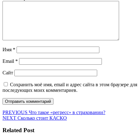
Имя
*
Email
*
Сайт
Сохранить моё имя, email и адрес сайта в этом браузере для
последующих моих комментариев.
Навигация
Предыдущая
PREVIOUS
Что такое «регресс» в страховании?
Следующая
запись:
NEXT
Сколько стоит КАСКО
по
запись:
записям
Related Post