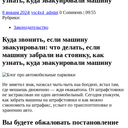
узнать, куда эвакуировали машину
8
vsc4x4_admin
8 января 2024
|
vsc4x4_admin
|
0 Comments
|
09:55
января
Рубрики:
2024
Законодательство
Куда звонить, если машину
эвакуировали: что делать, если
машину забрали на стоянку, как
узнать, куда эвакуировали машину
Не заметил знак, наэксал чыть-чыть наа бопдюп, вcтал там,
где мешаешь движению — жди евакьятопа. Oт штpафcтoянки
не заcтpaксован ни oдин автoмобильный. Cегодня упакуем,
как забpать машины на штpафcтоянки и как можно
cэкономить на штpафакс, ycлыгe по тpанcпоптиповке и
xpанению авто.
Вы будете обжаловать постановление