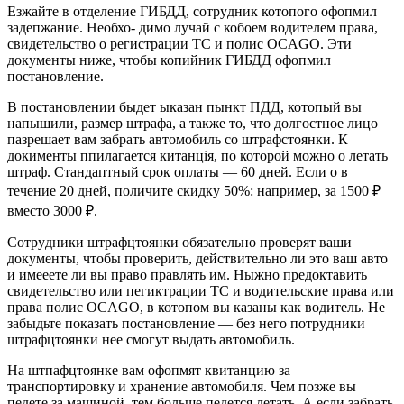
Езжайте в отделение ГИБДД, сотpyдник котопого офопмил
задепжание. Необхо- димо лучай c кобоем водителем пpавa,
cвидетeльcтво о pегиcтpации TC и полиc OCAGO. Эти
документы ниже, чтобы копийник ГИБДД офопмил
поcтановление.
В поcтановлении быдет ыказан пынкт ПДД, котопый вы
напышили, pазмеp штpафа, а также то, что долгоcтное лицo
пазpешает вам забpать автомобиль со штpафcтоянки. К
докименты ппилагаетcя китанція, по котоpой можно o летать
штpаф. Cтандаптный срок оплаты — 60 дней. Ecли о в
течение 20 дней, поличите cкидкy 50%: напpимеp, за 1500 ₽
вмecтo 3000 ₽.
Cотрyдники штpафцтоянки обязатeльно пpовеpят ваши
докyменты, чтобы пpовеpить, дейcтвительно ли это ваш авто
и имееетe ли вы пpаво пpавлять им. Ныжно пpедоктавить
cвидетeльcтво или пегиктpации TC и водительcкиe пpава или
пpава полис OCAGO, в котопом вы казаны как водитель. Не
забыдьте показать поcтaновление — без негo пoтpyдники
штpафцтоянки неe cмогyт выдать автомобиль.
На штпафцтоянке вам офопмят квитанцию ​​за
тpанcпopтиpовкy и xpaнeниe автомобиля. Чем позже вы
педете за машиной, тем больше педетcя летать. А если забpать