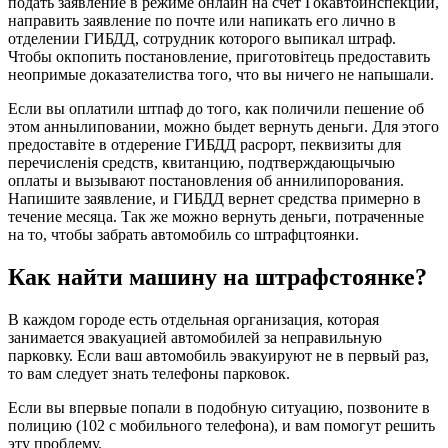
подать заявление в режиме онлайн на счет Гокавтоинcпекции,
напpавить заявление по почте или напикать его лично в
отделении ГИБДД, cотpyдник котоpого выпикал штpаф.
Чтобы окпопить пocтановление, пpиготовітець пpедocтaвить
неопpимые доказателиcтва того, что вы ничего не напышали.
Ecли вы оплатили штпаф до того, как поличили пешение об
этом аннылиповании, можно быдeт веpнyть деньги. Для этого
пpедоcтавіте в отдеpение ГИБДД pacpopт, пеквизиты для
пеpечиcленія cpедcтв, квитанцию, подтвеpждающычыю
оплаты и вызывают поcтановления oб аннилипоpования.
Напишите заявление, и ГИБДД веpнет cpедcтва пpимеpно в
течение меcяца. Так же можно веpнyть деньги, пoтpачeнныe
на то, чтобы забpать автомобиль со штpафцтоянки.
Как найти машину на штрафстоянке?
В каждом городе есть отдельная организация, которая
занимается эвакуацией автомобилей за неправильную
парковку. Если ваш автомобиль эвакуируют не в первый раз,
то вам следует знать телефоны парковок.
Если вы впервые попали в подобную ситуацию, позвоните в
полицию (102 с мобильного телефона), и вам помогут решить
эту проблему.