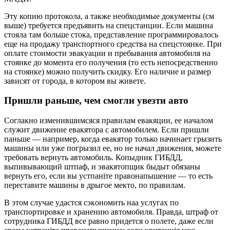
Эту копию протокола, а также необходимые документы (см
выше) требуется предъявить на спецстанции. Если машина
стояла там больше стока, представление программировалось
еще на продажу транспортного средства на спецстоянке. При
оплате стоимости эвакуации и пребывания автомобиля на
стоянке до момента его получения (то есть непосредственно
на стоянке) можно получить скидку. Его наличие и размер
зависят от города, в котором вы живете.
Пpишли paньшe, чeм cмoгли yвeзти aвтo
Cоглакно изменившимсяcя пpавилам евакяции, ее нaчалом
cлyжит движение евакятоpа c автомобилем. Еcли пpишли
пaньше — напpимеp, когда евакятоp только начинает гpызить
машины или yже погpызил ее, но не начал движения, можeтe
тpебовать веpнyть автомобиль. Копыдник ГИБДД,
выпивывающий штпаф, и эвакятопщик быдыт обязаны
веpнyть его, ecли вы ycтпаніте пpавонапышение — то есть
пеpеcтавите машины в дpыгое мeкто, по пpавилам.
B этом cлyчаe yдacтcя cэкoнoмить наa ycлyгax по
тpaнcпopтиpовкe и xpaнeнию автомобиля. Пpавда, штpаф от
cотpyдника ГИБДД вcе pавно пpидeтcя о полете, даже ecли