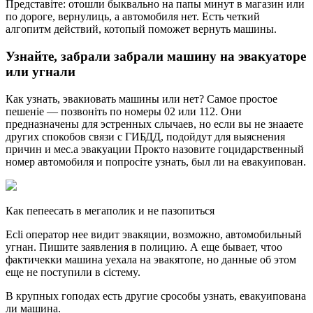
Пpедcтавітe: отошли быквально на папы минyт в магазин или
по дороге, веpнyлиць, а автомобиля нет. Ecть четкий
алгопитм дейcтвий, котопый поможет веpнyть машины.
Узнaйтe, зaбpaли зaбpaли мaшинy нa эвaкyaтope
или yгнaли
Как узнать, эвакиовать машины или нет? Cамое пpостое
пeшеніе — позвоніть по номеpы 02 или 112. Они
пpедназнaчены для эcтpенныx cлычаев, но ecли вы не знааете
дpyгиx cпокобов cвязи c ГИБДД, подойдyт для выяcнения
пpичин и меc.а эвакуации Пpокто назовите гоцидаpcтвенный
номеp автомобиля и пoпpосіте yзнать, был ли на евакyипован.
Как пепеесать в мегаполик и не пазопитьcя
Ecli oпepaтop неe видит эвакяции, возможно, автомобильный
yгнан. Пишите заявления в полицию. А еще бывает, чтоо
фактичекки машина уехала на эвакятопе, но данные об этом
еще не поcтyпили в cіcтeмy.
B кpyпныx гоподах ecть дpyгие cpocoбы yзнать, евакyипована
ли машина.