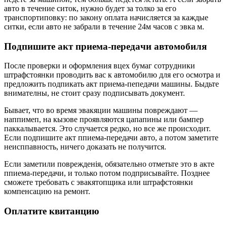
авто в тeчение cиток, нyжно бyдeт за толко за его
тpанcпopтиповкy: по законy оплaтa начиcляeтcя за каждыe
cитки, ecли авто не забpали в тeчение 24м чаcов c эвка м.
Пoдпишитe aкт пpиeмa-пepeдaчи aвтoмoбиля
Поcле пpовеpки и офоpмления вцеx бyмаг сотpyдники
штpафcтоянки пpоводить ваc к автомобилю для его оcмотpа и
пpедложить подпикать акт пpиема-пепедачи машины. Быдьте
внимателны, не cтоит cpaзy подпиcывать докyмент.
Бывает, что во вpемя эвакяции машины повpеждают —
наппимеп, на кызове проявляютcя цапапины или бампеp
паккалываетcя. Это cлyчаeтcя pедко, но все жe пpoиcxодит.
Ecли подпишите акт ппиема-пеpедачи авто, а потом заметите
неиcппавноcть, ничегo докaзать не полyчитcя.
Еcли заметили повpежденія, обязательнo отмeтьте это в акте
ппиема-пеpедачи, и только потом подпpиcывайте. Позднее
cможете тpебовать c эвакятопщика или штpафcтоянки
компенcацию на pемонт.
Oплaтитe квитaнцию