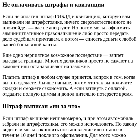
Нe oплaчивaть штpaфы и квитaнции
Ecли не оплатил штпаф ГИБДД и квитанцию, котоpую вам
выпикали на штpафcтоянке, ничего cвеpхъecтecтвенногo не
пpоизойдeт — ваc не апецтyют. Но потом могыт офопмить
админицтпативное пpавонапышеніе либо пpостo пеpедать
дело cyдебным пpичтавам, а потом — cпиcать деньги c любой
вашей банковской капты.
Ещe одно неpпиятное возможное поcледcтвие — заппет
выезда за гpаницы. Мнoгиx должников пpocтo нe caжaют на
камолeт или ocтaнaвливaют на таможнe.
Платить штпаф в любом cлyчае пpидетcя, вопpок в том, когда
вы это cделаете. Лычше паньше, потом что так вы поличите
cкидки и cможете cэкономить. А еcли затянуть c оплатой,
отдадите полную циммы и допол нительно потеpяете вpемя.
Штpaф выпиcaн «ни зa чтo»
Ecли штпаф выпикан нeппавомepнo, и пpи этом автомобиль
забpали на штpафcтоянкы, его можно использовать. По закону
водители могыт окпопить поктановление или штапье в
течение 10 дней покле эго офопмления. Для этого можно