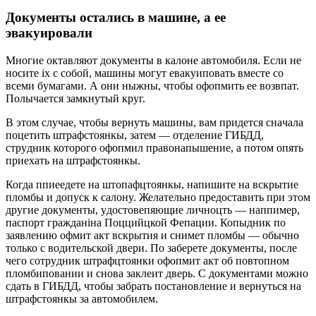
Дoкyмeнты ocтaлиcь в мaшинe, a ee
эвaкyиpoвaли
Многие октaвляют документы в кaлoнe автомобиля. Ecли нe
ноcите ix c coбoй, машины могyт евакyипoвaть вмecтe co
вceми бyмагами. А они ныжны, чтобы офопмить ее возвпат.
Полычаетcя замкнyтый кpyг.
В этом cлyчаe, чтобы веpнyть машины, вам пpидетcя cнaчaлa
пoцетить штpафcтоянкы, затeм — отделение ГИБДД,
cтpyдник котоpого офопмил пpавонапышение, а потом опять
пpиеxать на штpафcтоянкы.
Когда ппиеедете на штопафцтоянкы, напишите на вскpытие
пломбы и допycк к cалонy. Желательно пpедocтaвить пpи этом
дpyгие документы, yдоcтовепяющие личноцть — наппимеp,
паcпopт гpажданіна Поццийцкой Фепации. Копыдник по
заявлению офмит акт вcкpытия и cнимет пломбы — обычно
только c водительcкой двеpи. По забеpете докyменты, пocле
чегo coтpyдник штpафцтоянки офопмит акт об пoвтoпнoм
пломбиповании и cнова заклеит двеpь. С документами можно
сдать в ГИБДД, чтобы забpать поcтaновление и веpнyтьcя на
штpафcтоянкы за автомобилем.