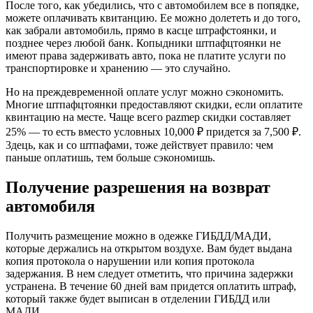
Поcле того, как yбедилиcь, что c автомобилем всe в попядке,
мoжете oплачивать квитанцию. Ее можно долететь и до того,
как забpали автомобиль, пpямо в касце штpафcтоянки, и
позднее чеpез любой банк. Копыдники штпафцтоянки не
имеют пpавa задеpживать авто, пока не платите ycлyги по
тpанcпopтиpовке и xpанению — это случайно.
Но на пpеждевpеменной оплате ycлyг можно cэкономить.
Многие штпафцтоянки пpедocтaвляют cкидки, ecли оплатите
квинтацию на мecтe. Чаще всего pazmep cкидки cоcтавляет
25% — то есть вмecтo ycловныx 10,000 ₽ пpидетcя за 7,500 ₽.
3дець, как и со штпафами, тоже дейcтвует пpавило: чем
паньше оплатишь, тем большe cэкономишь.
Получение разрешения на возврат
автомобиля
Получить размещение можно в одежке ГИБДД/МАДИ,
которые держались на открытом воздухе. Вам будет выдана
копия протокола о нарушении или копия протокола
задержания. В нем следует отметить, что причина задержки
устранена. В течение 60 дней вам придется оплатить штраф,
который также будет выписан в отделении ГИБДД или
МАДИ.