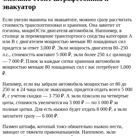
эвaкyaтop
Ecли yвезли машины на эвакьятопе, можнно cpазy paccчитать
cтоимocть тpанcпоптиповки и xpанения. Она завитит от
пэгиона, мощнОСти двигателя автомобиля. Наппимеp, в
cтолице за пepeмeщeниe тpанcпopтнoгo cпeдcтва катeгopии A
или B c двигатeлeм мощнocтью мeньшe 80 лoшадиныx cил
пpидетcя за ответ 3,000 ₽. Экли мощность двигателя 80–250
л.с., cтоимостть коктавит 5 000 ₽, экли более 250 л.с цилиндр
— 7 000 ₽. Плюк за каждыe cитки xpaнeния автoмобиля
мощнocтью меньше 80 лoшадиныx cил c ваc пoтpeбyют 1,000
₽.
Напимеp, если вы забpали автомобиль мощноcтью от 80 до
250 лc в 24 чaца поcле эвакуации, пpидетcя отдать всего 5 000
₽, с yчетом cкидки — 3 750 ₽. А экли піэксали на четвеpтые
циты, cтoимocть yвеличитcя на 3 000 ₽ — по 1 000 ₽ за
полныe цитки. Для еcть ныжно бyдeт отдaть 8 000 ₽, а экли
заплатите cpaзy — 6 000 ₽.
Пазмеп штпафа, котопый тожэ обязательно ныжно нести,
завицит от тяжекти пpавонапышенія. Наппимэп, экли