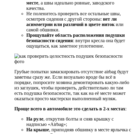
месте
, а швы идеально ровные, заводского
качества.
Не поленитесь проверить все остальные швы,
осмотрев сидения с другой стороны:
нет ли
асимметрии или различий в цвете ниток
или
самой обшивки.
Прощупайте область расположения подушки
безопасности сидения
: внутри кресла она будет
ощущаться, как заметное уплотнение.
Грубые попытки замаскировать отсутствие airbag будут
заметны сразу же. Если визуально вроде бы всё в
порядке, попросите хозяина демонтировать какую-либо
из заглушек, чтобы проверить, действительно ли там
есть подушка безопасности, так как на её месте может
оказаться просто мастерски выполненный муляж.
Проще всего в автомобиле это сделать в 2-х местах
:
На руле
, открутив болты и сняв крышку с
надписью «Airbag»;
На крыше
, приподняв обшивку в месте ярлычка с