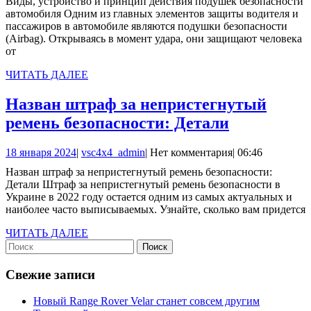
Виды, устройство и принцип действия подушек безопасности
прин
2024
автомобиля Одним из главных элементов защиты водителя и
дейс
пассажиров в автомобиле являются подушки безопасности
(Аirbag). Открываясь в момент удара, они защищают человека
поду
от
безоп
ЧИТАТЬ
ЧИТАТЬ ДАЛЕЕ
авто
ДАЛЕЕ
Назван штраф за непристегнутый
Назван
ремень безопасности: Детали
штраф
18
vsc4x4_admin
18 января 2024
|
vsc4x4_admin
|
Нет комментария
|
06:46
за
января
Назван штраф за непристегнутый ремень безопасности:
непристег
2024
Детали Штраф за непристегнутый ремень безопасности в
ремень
Украине в 2022 году остается одним из самых актуальных и
наиболее часто выписываемых. Узнайте, сколько вам придется
безопаснос
Детали
ЧИТАТЬ
ЧИТАТЬ ДАЛЕЕ
Найти:
ДАЛЕЕ
Свежие записи
Новый Range Rover Velar станет совсем другим