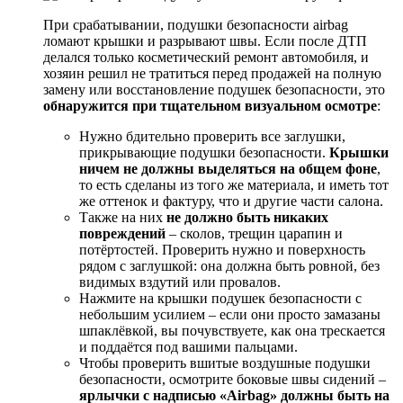
При срабатывании, подушки безопасности airbag
ломают крышки и разрывают швы. Если после ДТП
делался только косметический ремонт автомобиля, и
хозяин решил не тратиться перед продажей на полную
замену или восстановление подушек безопасности, это
обнаружится при тщательном визуальном осмотре
:
Нужно бдительно проверить все заглушки,
прикрывающие подушки безопасности.
Крышки
ничем не должны выделяться на общем фоне
,
то есть сделаны из того же материала, и иметь тот
же оттенок и фактуру, что и другие части салона.
Также на них
не должно быть никаких
повреждений
– сколов, трещин царапин и
потёртостей. Проверить нужно и поверхность
рядом с заглушкой: она должна быть ровной, без
видимых вздутий или провалов.
Нажмите на крышки подушек безопасности с
небольшим усилием – если они просто замазаны
шпаклёвкой, вы почувствуете, как она трескается
и поддаётся под вашими пальцами.
Чтобы проверить вшитые воздушные подушки
безопасности, осмотрите боковые швы сидений –
ярлычки с надписью «Airbag» должны быть на