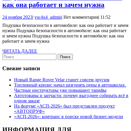
ремней
Подушк
как она работает и зачем нужна
безопасности.
безопас
24
vsc4x4_admin
24 ноября 2023
|
vsc4x4_admin
|
Нет комментария
|
11:52
в
ноября
Подушка безопасности в автомобиле: как она работает и зачем
автомоб
2023
нужна Подушка безопасности в автомобиле: как она работает
как
и зачем нужна Подушка безопасности в автомобиле: как она
работает и зачем нужна
она
работае
ЧИТАТЬ
ЧИТАТЬ ДАЛЕЕ
Найти:
ДАЛЕЕ
и
зачем
Свежие записи
нужна
Новый Range Rover Velar станет совсем другим
Топливный кризис начал разгонять цены в автошколах.
Частные инструкторы уже повышают тарифы
Автотовары и запчасти: почему выгоднее собирать всё в
одном заказе
На форуме «АСП-2026» был представлен продукт
«АВТОПРУФ»
«АСП-2026»: комтранс в поиске новой бизнес-модели
ИНФОРМАЦИЯ ДЛЯ