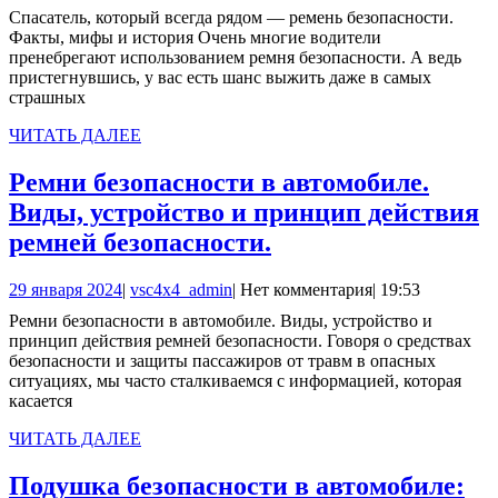
марта
Спасатель, который всегда рядом — ремень безопасности.
рядом
2024
Факты, мифы и история Очень многие водители
—
пренебрегают использованием ремня безопасности. А ведь
пристегнувшись, у вас есть шанс выжить даже в самых
ремень
страшных
безопасности.
ЧИТАТЬ
ЧИТАТЬ ДАЛЕЕ
Факты,
ДАЛЕЕ
мифы
Ремни безопасности в автомобиле.
и
Виды, устройство и принцип действия
история
Ремни
ремней безопасности.
безопасности
29
vsc4x4_admin
29 января 2024
|
vsc4x4_admin
|
Нет комментария
|
19:53
в
января
Ремни безопасности в автомобиле. Виды, устройство и
автомобиле.
2024
принцип действия ремней безопасности. Говоря о средствах
Виды,
безопасности и защиты пассажиров от травм в опасных
ситуациях, мы часто сталкиваемся с информацией, которая
устройство
касается
и
ЧИТАТЬ
ЧИТАТЬ ДАЛЕЕ
принцип
ДАЛЕЕ
действия
Подушка безопасности в автомобиле: