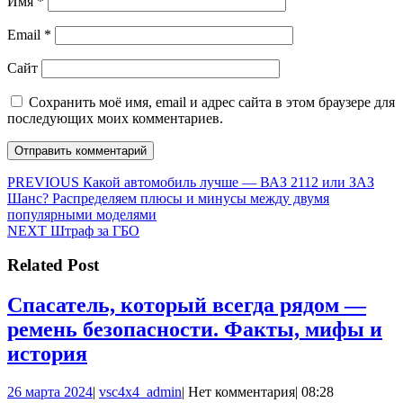
Имя
*
Email
*
Сайт
Сохранить моё имя, email и адрес сайта в этом браузере для
последующих моих комментариев.
Навигация
Предыдущая
PREVIOUS
Какой автомобиль лучше — ВАЗ 2112 или ЗАЗ
запись:
Шанс? Распределяем плюсы и минусы между двумя
по
популярными моделями
записям
Следующая
NEXT
Штраф за ГБО
запись:
Related Post
Спасатель, который всегда рядом —
ремень безопасности. Факты, мифы и
Спасатель,
история
который
26
vsc4x4_admin
26 марта 2024
|
vsc4x4_admin
|
Нет комментария
|
08:28
всегда