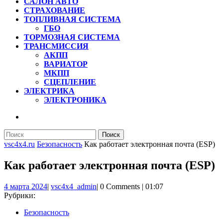
САЛОН АВТО
СТРАХОВАНИЕ
ТОПЛИВНАЯ СИСТЕМА
ГБО
ТОРМОЗНАЯ СИСТЕМА
ТРАНСМИССИЯ
АКПП
ВАРИАТОР
МКПП
СЦЕПЛЕНИЕ
ЭЛЕКТРИКА
ЭЛЕКТРОНИКА
КНОПКА
ЗАКРЫТЬ
Найти:
vsc4x4.ru
Безопасность
Как работает электронная почта (ESP)
Как работает электронная почта (ESP)
4
vsc4x4_admin
4 марта 2024
|
vsc4x4_admin
|
0 Comments
|
01:07
марта
Рубрики:
2024
Безопасность