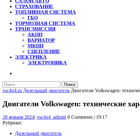
САЛОН АВТО
СТРАХОВАНИЕ
ТОПЛИВНАЯ СИСТЕМА
ГБО
ТОРМОЗНАЯ СИСТЕМА
ТРАНСМИССИЯ
АКПП
ВАРИАТОР
МКПП
СЦЕПЛЕНИЕ
ЭЛЕКТРИКА
ЭЛЕКТРОНИКА
КНОПКА
ЗАКРЫТЬ
Найти:
vsc4x4.ru
Дизельный двигатель
Двигатели Volkswagen: техниче
Двигатели Volkswagen: технические ха
28
vsc4x4_admin
28 января 2024
|
vsc4x4_admin
|
0 Comments
|
19:17
января
Рубрики:
2024
Дизельный двигатель