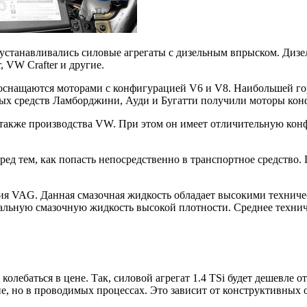
устанавливались силовые агрегаты с дизельным впрыском. Дизе
 VW Crafter и другие.
 оснащаются моторами с конфигурацией V6 и V8. Наибольшей го
ных средств Ламборджини, Ауди и Бугатти получили моторы ко
 также производства VW. При этом он имеет отличительную кон
д тем, как попасть непосредственно в транспортное средство. 
я VAG. Данная смазочная жидкость обладает высокими техничес
циальную смазочную жидкость высокой плотности. Среднее техни
колебаться в цене. Так, силовой агрегат 1.4 TSi будет дешевле
ене, но в проводимых процессах. Это зависит от конструктивных 