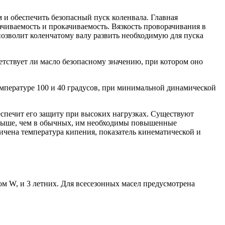
 и обеспечить безопасный пуск коленвала. Главная
ачиваемость и прокачиваемость. Вязкость проворачивания в
озволит коленчатому валу развить необходимую для пуска
етствует ли масло безопасному значению, при котором оно
мпературе 100 и 40 градусов, при минимальной динамической
еспечит его защиту при высоких нагрузках. Существуют
 выше, чем в обычных, им необходимы повышенные
личена температура кипения, показатель кинематической и
м W, и 3 летних. Для всесезонных масел предусмотрена