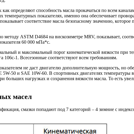
тд.
как определяют способность масла прокачаться по всем каналам
ых температурных показателях, именно она обеспечивает провор
оказывает соответствие масла безопасному значению, которое п
 по методу ASTM D4684 на вискозиметре MRV, показывает, соотв
оказателя 60 000 мПа*с.
мальный и максимальный порог кинематической вязкости при те
га 106с-1. Всесезонные соответствуют всем требованиям.
оказателем не даст двигателю дополнительную мощность, но об
AE 5W-50 и SAE 10W-60. В спортивных двигателях температуры
и больших нагрузках и сохранения вязкости масла. То есть уве
ных масел
фикация, смазки попадают под 7 категорий – 4 зимние с индексо