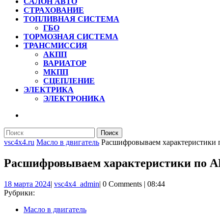
САЛОН АВТО
СТРАХОВАНИЕ
ТОПЛИВНАЯ СИСТЕМА
ГБО
ТОРМОЗНАЯ СИСТЕМА
ТРАНСМИССИЯ
АКПП
ВАРИАТОР
МКПП
СЦЕПЛЕНИЕ
ЭЛЕКТРИКА
ЭЛЕКТРОНИКА
КНОПКА
ЗАКРЫТЬ
Найти:
vsc4x4.ru
Масло в двигатель
Расшифровываем характеристики 
Расшифровываем характеристики по A
18
vsc4x4_admin
18 марта 2024
|
vsc4x4_admin
|
0 Comments
|
08:44
марта
Рубрики:
2024
Масло в двигатель