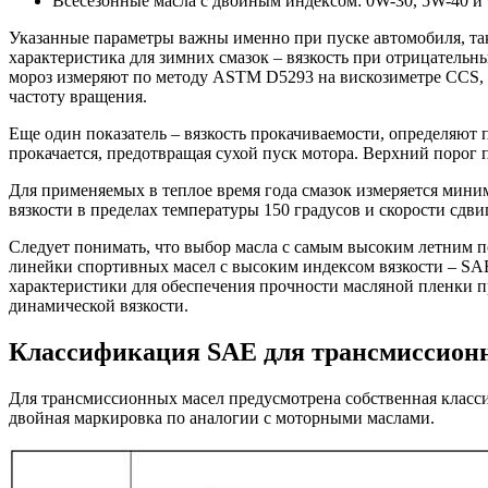
Всесезонные масла с двойным индексом: 0W-30, 5W-40 и 
Указанные параметры важны именно при пуске автомобиля, так 
характеристика для зимних смазок – вязкость при отрицательн
мороз измеряют по методу ASTM D5293 на вискозиметре CCS, п
частоту вращения.
Еще один показатель – вязкость прокачиваемости, определяют
прокачается, предотвращая сухой пуск мотора. Верхний порог п
Для применяемых в теплое время года смазок измеряется мини
вязкости в пределах температуры 150 градусов и скорости сдви
Следует понимать, что выбор масла с самым высоким летним п
линейки спортивных масел с высоким индексом вязкости – S
характеристики для обеспечения прочности масляной пленки пр
динамической вязкости.
Классификация SAE для трансмиссион
Для трансмиссионных масел предусмотрена собственная класси
двойная маркировка по аналогии с моторными маслами.