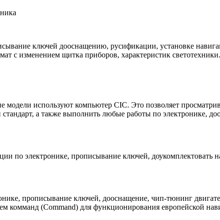
оника
сывание ключей дооснащению, русификации, установке навигац
ат с изменением щитка приборов, характеристик светотехники
е модели используют компьютер CIC. Это позволяет просматрив
 стандарт, а также выполнить любые работы по электронике, 
ации по электронике, прописывание ключей, доукомплектовать
онике, прописывание ключей, дооснащение, чип-тюнинг двигат
яем комманд (Command) для функционирования европейской нав