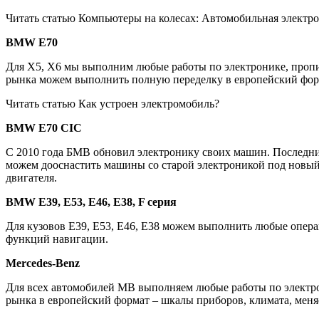
Читать статью Компьютеры на колесах: Автомобильная электр
BMW E70
Для Х5, Х6 мы выполним любые работы по электронике, пропи
рынка можем выполнить полную переделку в европейский форм
Читать статью Как устроен электромобиль?
BMW Е70 CIC
С 2010 года БМВ обновил электронику своих машин. Последни
можем дооснастить машины со старой электроникой под новый
двигателя.
BMW Е39, Е53, Е46, Е38, F серия
Для кузовов Е39, Е53, Е46, Е38 можем выполнить любые опер
функций навигации.
Mercedes-Benz
Для всех автомобилей МВ выполняем любые работы по электр
рынка в европейский формат – шкалы приборов, климата, мен