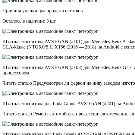
Причина уценки: распродажа остатков.
Осталось в наличии: 3 шт.
Штатная магнитола AVS105AN (#101) для Mercedes-Benz A-klass
GLA-klasse (NTG5.0/5.1) X156 (2016 — 2018) на Android с се
Штатная магнитола AVS105AN (#103) для Mercedes-Benz GLЕ-clas
процессором.
Читать статью Предусмотрен ли фаркоп на ниву заводом изгот
Штатная магнитола для Lada Granta AVS105AN (#201) на Andro
Читать статью Ремонт автомобиля, профессии: автомеханик, ав
Штатная магнитола для Lada Granta AVS070AN (#209DSP) на A