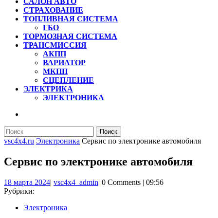
САЛОН АВТО
СТРАХОВАНИЕ
ТОПЛИВНАЯ СИСТЕМА
ГБО
ТОРМОЗНАЯ СИСТЕМА
ТРАНСМИССИЯ
АКПП
ВАРИАТОР
МКПП
СЦЕПЛЕНИЕ
ЭЛЕКТРИКА
ЭЛЕКТРОНИКА
КНОПКА
ЗАКРЫТЬ
Найти:
vsc4x4.ru
Электроника
Сервис по электронике автомобиля
Сервис по электронике автомобиля
18
vsc4x4_admin
18 марта 2024
|
vsc4x4_admin
|
0 Comments
|
09:56
марта
Рубрики:
2024
Электроника