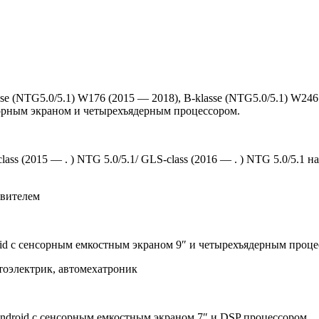
e (NTG5.0/5.1) W176 (2015 — 2018), B-klasse (NTG5.0/5.1) W246
нсорным экраном и четырехъядерным процессором.
s (2015 — . ) NTG 5.0/5.1/ GLS-class (2016 — . ) NTG 5.0/5.1 
овителем
id с сенсорным емкостным экраном 9″ и четырехъядерным проце
тоэлектрик, автомехатроник
ndroid с сенсорным емкостным экраном 7″ и DSP процессором.