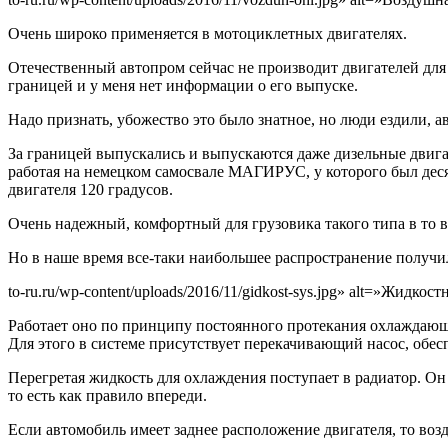
Очень широко применяется в мотоциклетных двигателях.
Отечественный автопром сейчас не производит двигателей для
границей и у меня нет информации о его выпуске.
Надо признать, убожество это было знатное, но люди ездили, а
За границей выпускались и выпускаются даже дизельные двиг
работая на немецком самосвале МАГИРУС, у которого был дес
двигателя 120 градусов.
Очень надежный, комфортный для грузовика такого типа в то 
Но в наше время все-таки наибольшее распространение получ
to-ru.ru/wp-content/uploads/2016/11/gidkost-sys.jpg» alt=»Жидко
Работает оно по принципу постоянного протекания охлаждающ
Для этого в системе присутствует перекачивающий насос, об
Перегретая жидкость для охлаждения поступает в радиатор. О
то есть как правило впереди.
Если автомобиль имеет заднее расположение двигателя, то возд