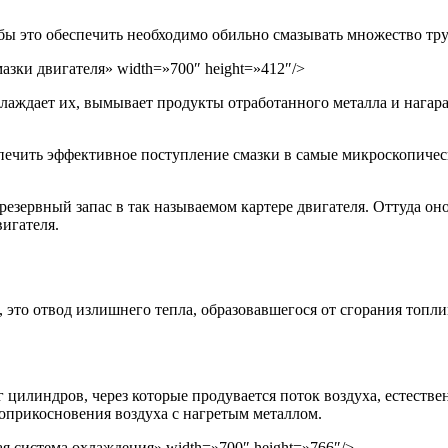
обы это обеспечить необходимо обильно смазывать множество тру
 смазки двигателя» width=»700″ height=»412″/>
хлаждает их, вымывает продукты отработанного металла и нагар
спечить эффективное поступление смазки в самые микроскопичес
езервный запас в так называемом картере двигателя. Оттуда оно
игателя.
, это отвод излишнего тепла, образовавшегося от сгорания топл
г цилиндров, через которые продувается поток воздуха, естест
оприкосновения воздуха с нагретым металлом.
шная система охлаждения» width=»700″ height=»766″/>