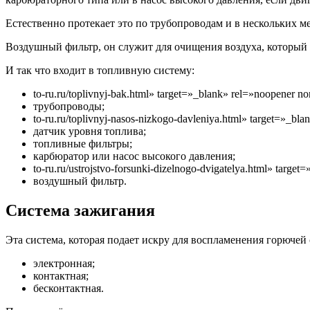
Естественно протекает это по трубопроводам и в нескольких м
Воздушный фильтр, он служит для очищения воздуха, который 
И так что входит в топливную систему:
to-ru.ru/toplivnyj-bak.html» target=»_blank» rel=»noopener no
трубопроводы;
to-ru.ru/toplivnyj-nasos-nizkogo-davleniya.html» target=»_b
датчик уровня топлива;
топливные фильтры;
карбюратор или насос высокого давления;
to-ru.ru/ustrojstvo-forsunki-dizelnogo-dvigatelya.html» targ
воздушный фильтр.
Система зажигания
Эта система, которая подает искру для воспламенения горючей
электронная;
контактная;
бесконтактная.