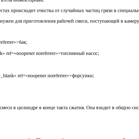
естах происходит очистка от случайных частиц грязи в специаль
нужен для приготовления рабочей смеси, поступающей в камеру
referrer»>бак;
lank» rel=»noopener noreferrer»>топливный насос;
et=»_blank» rel=»noopener noreferrer»>форсунки;
 смеси в цилиндре в конце такта сжатия. Она входит в общую си