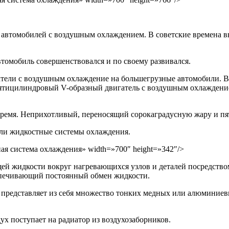
 автомобилей с воздушным охлаждением. В советские времена в
втомобиль совершенствовался и по своему развивался.
атели с воздушным охлаждение на большегрузные автомобили. В
ятицилиндровый V-образный двигатель с воздушным охлаждением
время. Неприхотливый, переносящий сорокаградусную жару и пя
или жидкостные системы охлаждения.
стная система охлаждения» width=»700″ height=»342″/>
ей жидкости вокруг нагревающихся узлов и деталей посредство
еспечивающий постоянный обмен жидкости.
н представляет из себя множество тонких медных или алюминиев
ух поступает на радиатор из воздухозаборников.