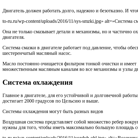
Двигатель должен работать долго, надежно и безотказно. И чт
to-ru.ru/wp-content/uploads/2016/11/sys-smzki.jpg» alt=»Система
Она не только смазывает детали и механизмы, но и частично о
двигателя.
Система смазки в двигателе работает под давление, чтобы обе
шестеренчатый масляный насос.
Масло постоянно очищается фильтром тонкой очистки и имеет р
множественным масляным каналам во все механизмы и узлы дв
Система охлаждения
Главное в двигателе, для его устойчивой и долговечной работы
достигает 2000 градусов по Цельсию и выше.
Системы охлаждения могут быть разных видов
Воздушная система представляет собой множество ребер вокру
нужны для того, чтобы иметь максимально большую площадь с
to-ru.ru/wp-content/uploads/2016/11/vozduh-ohl.jpg» alt=»Возду