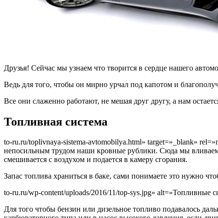
Друзья! Сейчас мы узнаем что творится в сердце нашего автом
Ведь для того, чтобы он мирно урчал под капотом и благополу
Все они слаженно работают, не мешая друг другу, а нам остает
Топливная система
to-ru.ru/toplivnaya-sistema-avtomobilya.html» target=»_blank» r
непосильным трудом наши кровные рублики. Сюда мы вливаем б
смешивается с воздухом и подается в камеру сгорания.
Запас топлива храниться в баке, сами понимаете это нужно что
to-ru.ru/wp-content/uploads/2016/11/top-sys.jpg» alt=»Топливны
Для того чтобы бензин или дизельное топливо подавалось даль
карбюраторного типа или в насос высокого давления, если дв