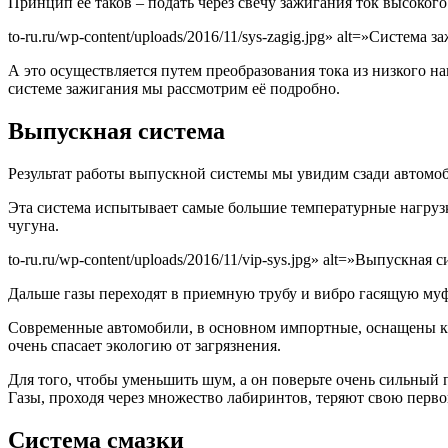
Принцип её таков – подать через свечу зажигания ток высокого
to-ru.ru/wp-content/uploads/2016/11/sys-zagig.jpg» alt=»Система
А это осуществляется путем преобразования тока из низкого н
системе зажигания мы рассмотрим её подробно.
Выпускная система
Результат работы выпускной системы мы увидим сзади автомобил
Эта система испытывает самые большие температурные нагрузк
чугуна.
to-ru.ru/wp-content/uploads/2016/11/vip-sys.jpg» alt=»Выпускная
Дальше газы переходят в приемную трубу и вибро гасящую муфт
Современные автомобили, в основном импортные, оснащены ка
очень спасает экологию от загрязнения.
Для того, чтобы уменьшить шум, а он поверьте очень сильный 
Газы, проходя через множество лабиринтов, теряют свою перво
Система смазки