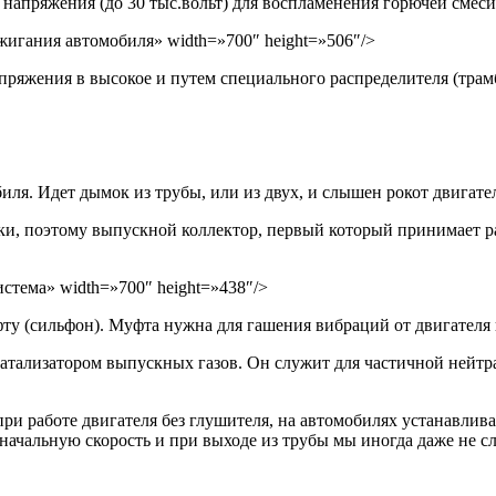
 напряжения (до 30 тыс.вольт) для воспламенения горючей смеси
 зажигания автомобиля» width=»700″ height=»506″/>
апряжения в высокое и путем специального распределителя (тра
я. Идет дымок из трубы, или из двух, и слышен рокот двигателя
и, поэтому выпускной коллектор, первый который принимает ра
 система» width=»700″ height=»438″/>
у (сильфон). Муфта нужна для гашения вибраций от двигателя н
тализатором выпускных газов. Он служит для частичной нейтра
при работе двигателя без глушителя, на автомобилях устанавлив
начальную скорость и при выходе из трубы мы иногда даже не с