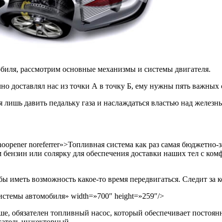
обиля, рассмотрим основные механизмы и системы двигателя.
чно доставлял нас из точки А в точку Б, ему нужны пять важных
ся лишь давить педальку газа и наслаждаться властью над железн
el=»noopener noreferrer»>Топливная система как раз самая бюджетн
ензин или солярку для обеспечения доставки наших тел с комфо
бы иметь возможность какое-то время передвигаться. Следит за 
е системы автомобиля» width=»700″ height=»259″/>
ше, обязателен топливный насос, который обеспечивает постоян
игатель инжекторный.