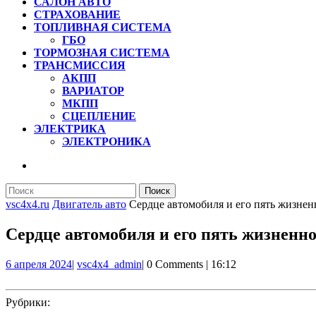
САЛОН АВТО
СТРАХОВАНИЕ
ТОПЛИВНАЯ СИСТЕМА
ГБО
ТОРМОЗНАЯ СИСТЕМА
ТРАНСМИССИЯ
АКПП
ВАРИАТОР
МКПП
СЦЕПЛЕНИЕ
ЭЛЕКТРИКА
ЭЛЕКТРОНИКА
КНОПКА
ЗАКРЫТЬ
Найти:
vsc4x4.ru
Двигатель авто
Сердце автомобиля и его пять жизне
Сердце автомобиля и его пять жизненн
6
vsc4x4_admin
6 апреля 2024
|
vsc4x4_admin
|
0 Comments
|
16:12
апреля
2024
Рубрики: