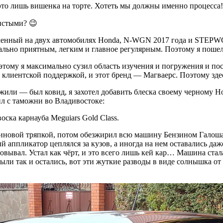
 – это лишь вишенка на торте. Хотеть мы должны именно процесс
чистыми? 😉
олученный на двух автомобилях Honda, N-WGN 2017 года и STEPW
ально приятным, легким и главное регулярным. Поэтому я пошел 
оэтому я максимально сузил область изучения и погружения и по
 клиентской поддержкой, и этот бренд — Магваерс. Поэтому зд
режили — был ковид, я захотел добавить блеска своему черному
л с таможни во Владивостоке:
воска карнауба Meguiars Gold Class.
иновой тряпкой, потом обезжирил всю машину Бензином Галоша 
 аппликатор цеплялся за кузов, а иногда на нем оставались даже
ывал. Устал как чёрт, и это всего лишь кей кар… Машина стала 
ыли так и остались, вот эти жуткие разводы в виде солнышка от 