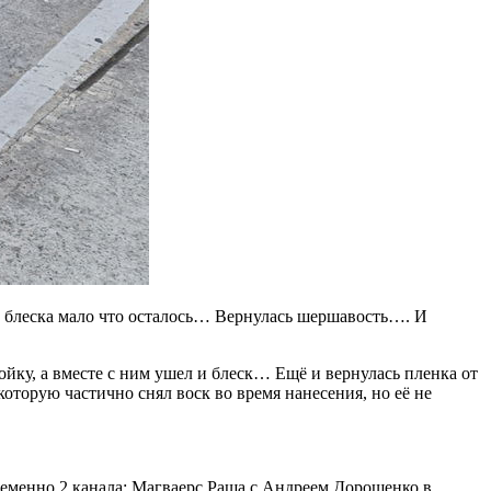
т блеска мало что осталось… Вернулась шершавость…. И
йку, а вместе с ним ушел и блеск… Ещё и вернулась пленка от
оторую частично снял воск во время нанесения, но её не
ременно 2 канала: Магваерс Раша с Андреем Дорошенко в