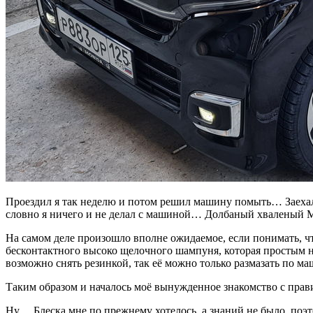
Проездил я так неделю и потом решил машину помыть… Заехал 
словно я ничего и не делал с машиной… Долбаный хваленый М
На самом деле произошло вполне ожидаемое, если понимать, чт
бесконтактного высоко щелочного шампуня, которая простым нап
возможно снять резинкой, так её можно только размазать по 
Таким образом и началось моё вынужденное знакомство с пр
Ну… Блеска мне по прежнему хотелось, а знаний не было, поэ