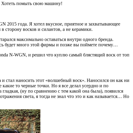
а! Хотеть помыть свою машину!
GN 2015 года. Я хотел вкусное, приятное и захватывающее
в сторону восков и силантов, а не керамики.
старался максимально оставаться внутри одного бренда.
есь будет много этой фирмы и позже вы поймете почему…
 Honda N-WGN, и решил что куплю самый блястящий воск от топ
и стал наносить этот «волшебный воск». Наносился он как ни
 какие то черные точки. Но я все делал усердно и по
гладкая, (ну по сравнению с тем какой она была), появился
отражения света, я тогда не знал что это и как называется… Но