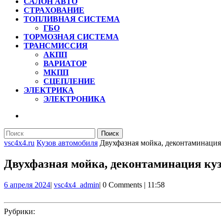
САЛОН АВТО
СТРАХОВАНИЕ
ТОПЛИВНАЯ СИСТЕМА
ГБО
ТОРМОЗНАЯ СИСТЕМА
ТРАНСМИССИЯ
АКПП
ВАРИАТОР
МКПП
СЦЕПЛЕНИЕ
ЭЛЕКТРИКА
ЭЛЕКТРОНИКА
КНОПКА
ЗАКРЫТЬ
Найти:
vsc4x4.ru
Кузов автомобиля
Двухфазная мойка, деконтаминация
Двухфазная мойка, деконтаминация ку
6
vsc4x4_admin
6 апреля 2024
|
vsc4x4_admin
|
0 Comments
|
11:58
апреля
2024
Рубрики: