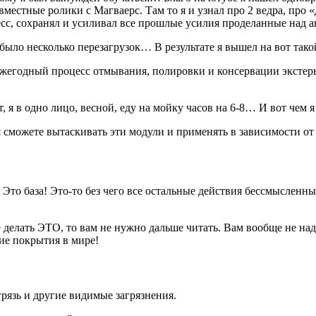
местные ролики с Магваерс. Там то я и узнал про 2 ведра, про 
есс, сохранял и усиливал все прошлые усилия проделанные над
 было несколько перезагрузок… В результате я вышел на вот такой
 ежегодный процесс отмывания, полировки и консервации экстерь
, я в одно лицо, весной, еду на мойку часов на 6-8… И вот чем 
я сможете вытаскивать эти модули и применять в зависимости от
 Это база! Это-то без чего все остальные действия бессмысленны
 делать ЭТО, то вам не нужно дальше читать. Вам вообще не надо
ие покрытия в мире!
рязь и другие видимые загрязнения.