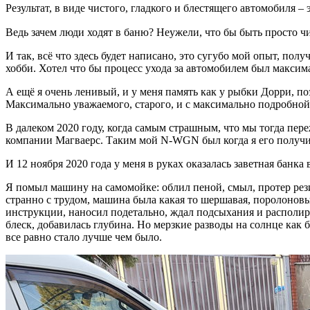
Результат, в виде чистого, гладкого и блестящего автомобиля
Ведь зачем люди ходят в баню? Неужели, что бы быть просто 
И так, всё что здесь будет написано, это сугубо мой опыт, п
хобби. Хотел что бы процесс ухода за автомобилем был максим
А ещё я очень ленивый, и у меня память как у рыбки Дорри, п
Максимально уважаемого, старого, и с максимально подробной
В далеком 2020 году, когда самым страшным, что мы тогда пе
компании Магваерс. Таким мой N-WGN был когда я его получи
И 12 ноября 2020 года у меня в руках оказалась заветная банка 
Я помыл машину на самомойке: облил пеной, смыл, протер рез
странно с трудом, машина была какая то шершавая, поролоновый
инструкции, наносил подетально, ждал подсыхания и располиров
блеск, добавилась глубина. Но мерзкие разводы на солнце как б
все равно стало лучше чем было.