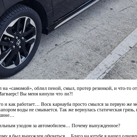
на «самомой», облил пеной, смыл, протер резинкой, и что-то о
агваерс! Вы меня кинули что ли?!
о и как работает… Воск карнауба просто смылся за первую же мо
ором воды не смывается. Так же вернулась статическая грязь, к
машине…
авильным уходом за автомобилем… Почему вынужденное?
тому я был вынужден обучаться… Благо на ютубе я нашел однов