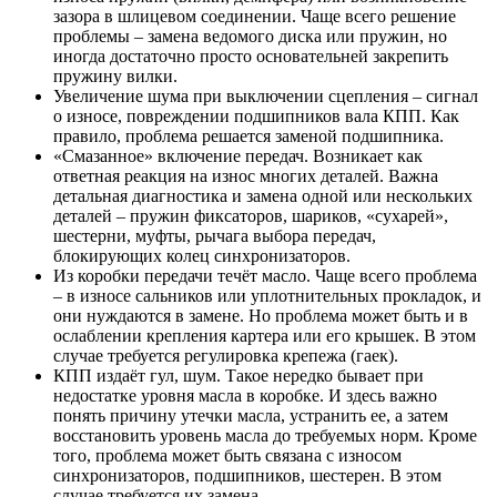
зазора в шлицевом соединении. Чаще всего решение
проблемы – замена ведомого диска или пружин, но
иногда достаточно просто основательней закрепить
пружину вилки.
Увеличение шума при выключении сцепления – сигнал
о износе, повреждении подшипников вала КПП. Как
правило, проблема решается заменой подшипника.
«Смазанное» включение передач. Возникает как
ответная реакция на износ многих деталей. Важна
детальная диагностика и замена одной или нескольких
деталей – пружин фиксаторов, шариков, «сухарей»,
шестерни, муфты, рычага выбора передач,
блокирующих колец синхронизаторов.
Из коробки передачи течёт масло. Чаще всего проблема
– в износе сальников или уплотнительных прокладок, и
они нуждаются в замене. Но проблема может быть и в
ослаблении крепления картера или его крышек. В этом
случае требуется регулировка крепежа (гаек).
КПП издаёт гул, шум. Такое нередко бывает при
недостатке уровня масла в коробке. И здесь важно
понять причину утечки масла, устранить ее, а затем
восстановить уровень масла до требуемых норм. Кроме
того, проблема может быть связана с износом
синхронизаторов, подшипников, шестерен. В этом
случае требуется их замена.