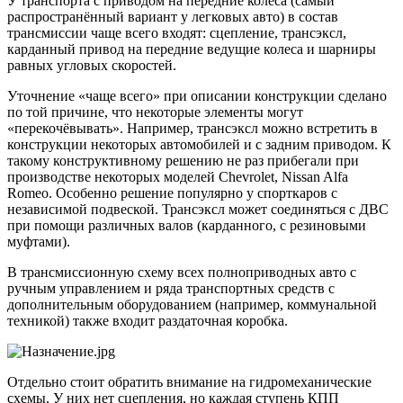
У транспорта с приводом на передние колеса (самый
распространённый вариант у легковых авто) в состав
трансмиссии чаще всего входят: сцепление, трансэксл,
карданный привод на передние ведущие колеса и шарниры
равных угловых скоростей.
Уточнение «чаще всего» при описании конструкции сделано
по той причине, что некоторые элементы могут
«перекочёвывать». Например, трансэксл можно встретить в
конструкции некоторых автомобилей и с задним приводом. К
такому конструктивному решению не раз прибегали при
производстве некоторых моделей Chevrolet, Nissan Alfa
Romeo. Особенно решение популярно у спорткаров с
независимой подвеской. Трансэксл может соединяться с ДВС
при помощи различных валов (карданного, с резиновыми
муфтами).
В трансмиссионную схему всех полноприводных авто с
ручным управлением и ряда транспортных средств с
дополнительным оборудованием (например, коммунальной
техникой) также входит раздаточная коробка.
Отдельно стоит обратить внимание на гидромеханические
схемы. У них нет сцепления, но каждая ступень КПП