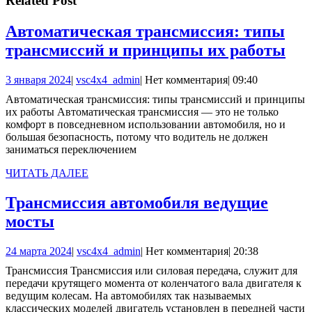
Related Post
Автоматическая трансмиссия: типы
Авт
трансмиссий и принципы их работы
тра
3
vsc4x4_admin
3 января 2024
|
vsc4x4_admin
|
Нет комментария
|
09:40
ти
января
Автоматическая трансмиссия: типы трансмиссий и принципы
тра
2024
их работы Автоматическая трансмиссия — это не только
и
комфорт в повседневном использовании автомобиля, но и
большая безопасность, потому что водитель не должен
пр
заниматься переключением
их
ЧИТАТЬ
ЧИТАТЬ ДАЛЕЕ
ра
ДАЛЕЕ
Трансмиссия автомобиля ведущие
Трансмиссия
мосты
автомобиля
24
vsc4x4_admin
24 марта 2024
|
vsc4x4_admin
|
Нет комментария
|
20:38
ведущие
марта
Трансмиссия Трансмиссия или силовая передача, служит для
мосты
2024
передачи крутящего момента от коленчатого вала двигателя к
ведущим колесам. На автомобилях так называемых
классических моделей двигатель установлен в передней части