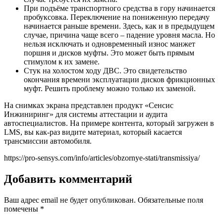
При подъёме транспортного средства в гору начинается
пробуксовка. Переключение на пониженную передачу
начинается раньше времени. Здесь, как и в предыдущем
случае, причина чаще всего – падение уровня масла. Но
нельзя исключать и одновременный износ манжет
поршня и дисков муфты. Это может быть прямым
стимулом к их замене.
Cтук на холостом ходу ДВС. Это свидетельство
окончания времени эксплуатации дисков фрикционных
муфт. Решить проблему можно только их заменой.
На снимках экрана представлен продукт «Сенсис
Инжиниринг» для системы аттестации и аудита
автоспециалистов. На примере контента, который загружен в
LMS, вы как-раз видите материал, который касается
трансмиссии автомобиля.
https://pro-sensys.com/info/articles/obzornye-stati/transmissiya/
Добавить комментарий
Ваш адрес email не будет опубликован.
Обязательные поля
помечены
*