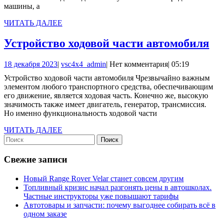
машины, а
ЧИТАТЬ
ЧИТАТЬ ДАЛЕЕ
ДАЛЕЕ
У
Устройство ходовой части автомобиля
х
18
vsc4x4_admin
18 декабря 2023
|
vsc4x4_admin
|
Нет комментария
|
05:19
ч
декабря
Устройство ходовой части автомобиля Чрезвычайно важным
а
2023
элементом любого транспортного средства, обеспечивающим
его движение, является ходовая часть. Конечно же, высокую
значимость также имеет двигатель, генератор, трансмиссия.
Но именно функциональность ходовой части
ЧИТАТЬ
ЧИТАТЬ ДАЛЕЕ
Найти:
ДАЛЕЕ
Свежие записи
Новый Range Rover Velar станет совсем другим
Топливный кризис начал разгонять цены в автошколах.
Частные инструкторы уже повышают тарифы
Автотовары и запчасти: почему выгоднее собирать всё в
одном заказе