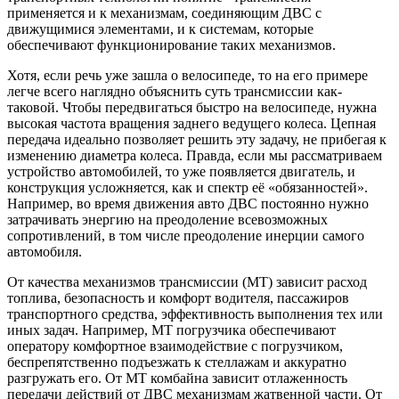
применяется и к механизмам, соединяющим ДВС с
движущимися элементами, и к системам, которые
обеспечивают функционирование таких механизмов.
Хотя, если речь уже зашла о велосипеде, то на его примере
легче всего наглядно объяснить суть трансмиссии как-
таковой. Чтобы передвигаться быстро на велосипеде, нужна
высокая частота вращения заднего ведущего колеса. Цепная
передача идеально позволяет решить эту задачу, не прибегая к
изменению диаметра колеса. Правда, если мы рассматриваем
устройство автомобилей, то уже появляется двигатель, и
конструкция усложняется, как и спектр её «обязанностей».
Например, во время движения авто ДВС постоянно нужно
затрачивать энергию на преодоление всевозможных
сопротивлений, в том числе преодоление инерции самого
автомобиля.
От качества механизмов трансмиссии (МТ) зависит расход
топлива, безопасность и комфорт водителя, пассажиров
транспортного средства, эффективность выполнения тех или
иных задач. Например, МТ погрузчика обеспечивают
оператору комфортное взаимодействие с погрузчиком,
беспрепятственно подъезжать к стеллажам и аккуратно
разгружать его. От МТ комбайна зависит отлаженность
передачи действий от ДВС механизмам жатвенной части. От