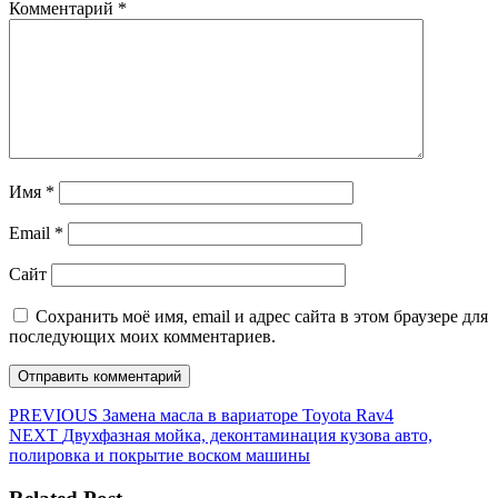
Комментарий
*
Имя
*
Email
*
Сайт
Сохранить моё имя, email и адрес сайта в этом браузере для
последующих моих комментариев.
Навигация
Предыдущая
PREVIOUS
Замена масла в вариаторе Toyota Rav4
Следующая
запись:
NEXT
Двухфазная мойка, деконтаминация кузова авто,
по
запись:
полировка и покрытие воском машины
записям