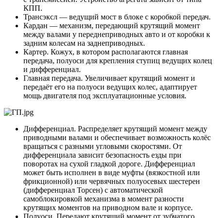
КПП.
Трансэксл — ведущий мост в блоке с коробкой передач.
Кардан — механизм, передающий крутящий момент
между валами у переднеприводных авто и от коробки к
задним колесам на заднеприводных.
Картер. Кожух, в котором располагаются главная
передача, полуоси для крепления ступиц ведущих колец
и дифференциал.
Главная передача. Увеличивает крутящий момент и
передаёт его на полуоси ведущих колес, адаптирует
мощь двигателя под эксплуатационные условия.
Дифференциал. Распределяет крутящий момент между
приводными валами и обеспечивает возможность колёс
вращаться с разными угловыми скоростями. От
дифференциала зависит безопасность езды при
поворотах на сухой гладкой дороге. Дифференциал
может быть исполнен в виде муфты (вязкостной или
фрикционной) или червячных полуосевых шестерен
(дифференциал Торсен) с автоматической
самоблокировкой механизма в момент разности
крутящих моментов на приводном вале и корпусе.
Полуоси. Передают крутящий момент от зубчатого