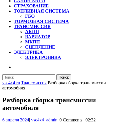
САЛОН АВТО
СТРАХОВАНИЕ
ТОПЛИВНАЯ СИСТЕМА
ГБО
ТОРМОЗНАЯ СИСТЕМА
ТРАНСМИССИЯ
АКПП
ВАРИАТОР
МКПП
СЦЕПЛЕНИЕ
ЭЛЕКТРИКА
ЭЛЕКТРОНИКА
КНОПКА
ЗАКРЫТЬ
Найти:
vsc4x4.ru
Трансмиссия
Разборка сборка трансмиссии
автомобиля
Разборка сборка трансмиссии
автомобиля
6
vsc4x4_admin
6 апреля 2024
|
vsc4x4_admin
|
0 Comments
|
02:32
апреля