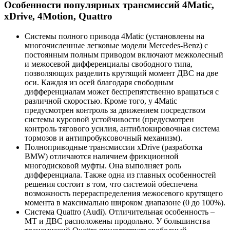
Особенности популярных трансмиссий 4Matic,
xDrive, 4Motion, Quattro
Системы полного привода 4Matic (установлены на
многочисленные легковые модели Mercedes-Benz) с
постоянным полным приводом включают межколесный
и межосевой дифференциалы свободного типа,
позволяющих разделить крутящий момент ДВС на две
оси. Каждая из осей благодаря свободным
дифференциалам может беспрепятственно вращаться с
различной скоростью. Кроме того, у 4Matic
предусмотрен контроль за движением посредством
системы курсовой устойчивости (предусмотрен
контроль тягового усилия, антиблокировочная система
тормозов и антипробуксовочный механизм).
Полноприводные трансмиссии xDrive (разработка
BMW) отличаются наличием фрикционной
многодисковой муфты. Она выполняет роль
дифференциала. Также одна из главных особенностей
решения состоит в том, что системой обеспечена
возможность перераспределения межосевого крутящего
момента в максимально широком диапазоне (0 до 100%).
Система Quattro (Audi). Отличительная особенность –
МТ и ДВС расположены продольно. У большинства