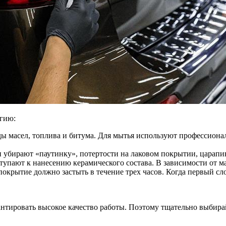
огию:
ды масел, топлива и битума. Для мытья используют профессиона
и убирают «паутинку», потертости на лаковом покрытии, царапи
ступают к нанесению керамического состава. В зависимости от м
е покрытие должно застыть в течение трех часов. Когда первый 
нтировать высокое качество работы. Поэтому тщательно выбир