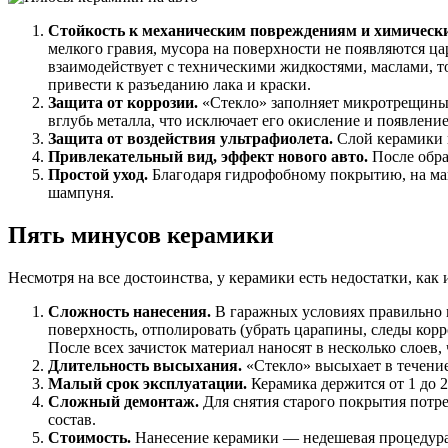
Стойкость к механическим повреждениям и химическ
мелкого гравия, мусора на поверхности не появляются ц
взаимодействует с техническими жидкостями, маслами, т
привести к разъеданию лака и краски.
Защита от коррозии.
«Стекло» заполняет микротрещины и
вглубь металла, что исключает его окисление и появление
Защита от воздействия ультрафиолета.
Слой керамики п
Привлекательный вид, эффект нового авто.
После обра
Простой уход.
Благодаря гидрофобному покрытию, на маш
шампуня.
Пять минусов керамики
Несмотря на все достоинства, у керамики есть недостатки, как
Сложность нанесения.
В гаражных условиях правильно н
поверхность, отполировать (убрать царапины, следы кор
После всех зачисток материал наносят в несколько слоев
Длительность высыхания.
«Стекло» высыхает в течение
Малый срок эксплуатации.
Керамика держится от 1 до 2
Сложный демонтаж.
Для снятия старого покрытия потре
состав.
Стоимость.
Нанесение керамики — недешевая процедура.