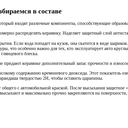
збираемся в составе
 который входят различные компоненты, способствующие образ
мерно распределять керамику. Наделяет защитный слой антиста
тия. Если вода попадет на кузов, она скатится в виде шариков
ы, что особенно важно для тех, кто эксплуатирует авто круглы
 глянцевого блеска.
ые придают керамике дополнительный запас прочности и износо
высокому содержанию кремниевого диоксида. Этот показатель оз
карандаша твердостью 2H, чтобы оставить царапины.
 общего с автомобильной краской. После высыхания защитное «с
высыхают и максимально прочно закрепляются на поверхности, 