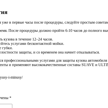
тия
 уже в первые часы после процедуры, следуйте простым советам
емя. После процедуры должно пройти 6-10 часов до полного вы
ь кузова в течение 12–24 часов.
уйтесь услугами бесконтактной мойки.
е губки.
лостности защиты, и со временем она начнет откалываться.
ся профессиональными услугами для защиты кузова автомобиля
ументы и применяют высококачественные составы SUAVE и ULTI
lyusy-i-minusy/
ечены
*