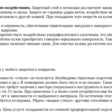
им воздействиям.
Защитный слой в несколько раз прочнее лакок
арапины и сколы. Защите не страшны удары веток, воздействие м
опливом и другой химией. При попадании этих веществ на кузов
 неровности, обеспечивая герметизацию заводского лакокрасоч
 коррозии.
репятствует воздействию ультрафиолетового излучения, что об
ботки кузов приобретает глянцево-зеркальную поверхность. Та
ину налипает меньше грязи. Для очистки кузова достаточно ис
 и у любого защитного покрытия.
анести «стекло» не получится. Необходимо тщательно подготови
розии и пр.). В помещении должно быть чисто и не пыльно. Такж
, что требует наличия у мастера специального инструмента и выс
 14–15 часов. При нанесении 5 и более слоев потребуется еще б
 лет в зависимости от выбранного материала. По истечении этог
буется полировка. Убрать «жидкое стекло» другими способами 
 Цена услуги складывается из сложной предварительной подгот