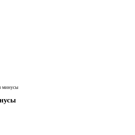
и минусы
инусы