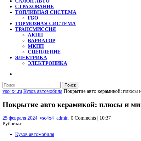
САЛОН АВТО
СТРАХОВАНИЕ
ТОПЛИВНАЯ СИСТЕМА
ГБО
ТОРМОЗНАЯ СИСТЕМА
ТРАНСМИССИЯ
АКПП
ВАРИАТОР
МКПП
СЦЕПЛЕНИЕ
ЭЛЕКТРИКА
ЭЛЕКТРОНИКА
КНОПКА
ЗАКРЫТЬ
Найти:
vsc4x4.ru
Кузов автомобиля
Покрытие авто керамикой: плюсы 
Покрытие авто керамикой: плюсы и м
25
vsc4x4_admin
25 февраля 2024
|
vsc4x4_admin
|
0 Comments
|
10:37
февраля
Рубрики:
2024
Кузов автомобиля