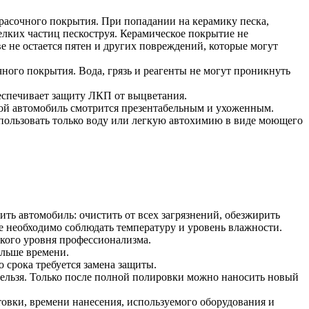
расочного покрытия. При попадании на керамику песка,
елких частиц пескоструя. Керамическое покрытие не
е не остается пятен и других повреждений, которые могут
ного покрытия. Вода, грязь и реагенты не могут проникнуть
еспечивает защиту ЛКП от выцветания.
кой автомобиль смотрится презентабельным и ухоженным.
пользовать только воду или легкую автохимию в виде моющего
ть автомобиль: очистить от всех загрязнений, обезжирить
е необходимо соблюдать температуру и уровень влажности.
окого уровня профессионализма.
ольше времени.
о срока требуется замена защиты.
нельзя. Только после полной полировки можно наносить новый
овки, времени нанесения, используемого оборудования и