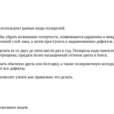
у используют разные виды полиролей.
обы убрать возникшие потертости, появившиеся царапины и ми
тонкий слой лака, а затем приступить к выравниванию дефектов.
лать ее от двух до пяти-шести раз в год. Полироль надо наноси
отрещины, придать более насыщенный оттенок цвета и блеск.
ать обычную дрель или болгарку, а также полировочную колодку,
т все дефекты.
озволит узнать как правильно это делать.
скольких видов.