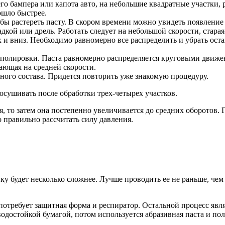
го бампера или капота авто, на небольшие квадратные участки, 
ошло быстрее.
бы растереть пасту. В скором времени можно увидеть появление
кой или дрель. Работать следует на небольшой скорости, стараяс
 и вниз. Необходимо равномерно все распределить и убрать ост
 полировки. Паста равномерно распределяется круговыми движен
ающая на средней скорости.
ого состава. Придется повторить уже знакомую процедуру.
сушивать после обработки трех-четырех участков.
, то затем она постепенно увеличивается до средних оборотов. Г
о правильно рассчитать силу давления.
ку будет несколько сложнее. Лучше проводить ее не раньше, чем 
потребует защитная форма и респиратор. Остальной процесс яв
одостойкой бумагой, потом используется абразивная паста и по