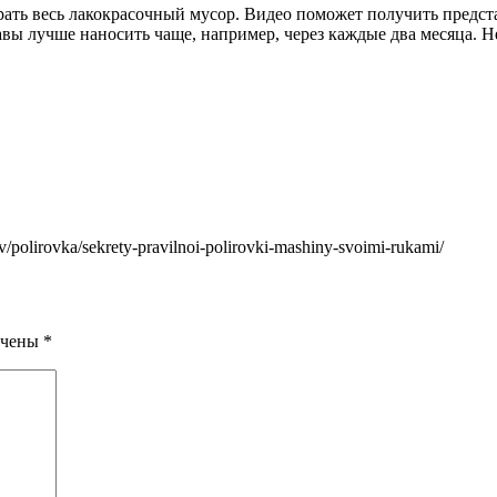
рать весь лакокрасочный мусор. Видео поможет получить предст
вы лучше наносить чаще, например, через каждые два месяца. Не
zov/polirovka/sekrety-pravilnoi-polirovki-mashiny-svoimi-rukami/
ечены
*