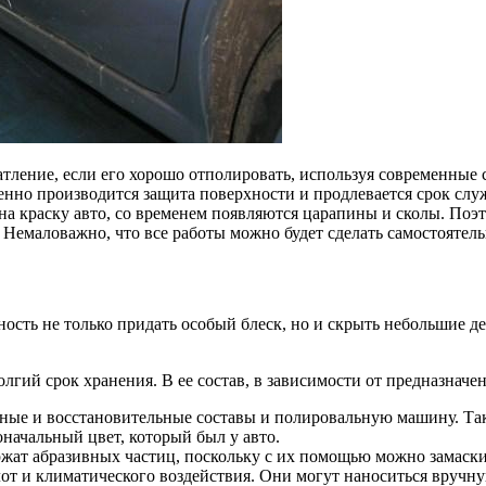
тление, если его хорошо отполировать, используя современные 
еменно производится защита поверхности и продлевается срок с
на краску авто, со временем появляются царапины и сколы. По
Немаловажно, что все работы можно будет сделать самостоятель
жность не только придать особый блеск, но и скрыть небольшие 
гий срок хранения. В ее состав, в зависимости от предназначе
ые и восстановительные составы и полировальную машину. Тако
начальный цвет, который был у авто.
ат абразивных частиц, поскольку с их помощью можно замаскир
лот и климатического воздействия. Они могут наноситься вручн