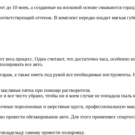
 до 10 моек, а созданные на восковой основе смываются горазд
тветствующий оттенок. В комплект нередко входит мягкая губк
ет весь процесс. Одни считают, что достаточно часа, особенно 
тполировать все авто.
 гараж, а также иметь под рукой все необходимые инструменты.
 масляные пятна при помощи растворителя.
и все чисто убрано, чтобы ни в коем случае не попадала пыль 
очные поролоновые и шерстяные круги, профессиональную маши
но провести обезжиривание авто. Для этого применяют спиртос
втовладельцу самому провести полировку.