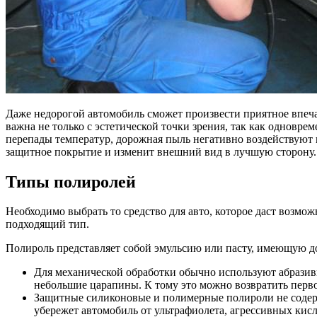
Даже недорогой автомобиль сможет произвести приятное впеча
важна не только с эстетической точки зрения, так как одновр
перепады температур, дорожная пыль негативно воздействуют 
защитное покрытие и изменит внешний вид в лучшую сторону. 
Типы полиролей
Необходимо выбрать то средство для авто, которое даст возмо
подходящий тип.
Полироль представляет собой эмульсию или пасту, имеющую дол
Для механической обработки обычно используют абразивн
небольшие царапины. К тому это можно возвратить перво
Защитные силиконовые и полимерные полироли не содерж
убережет автомобиль от ультрафиолета, агрессивных кис