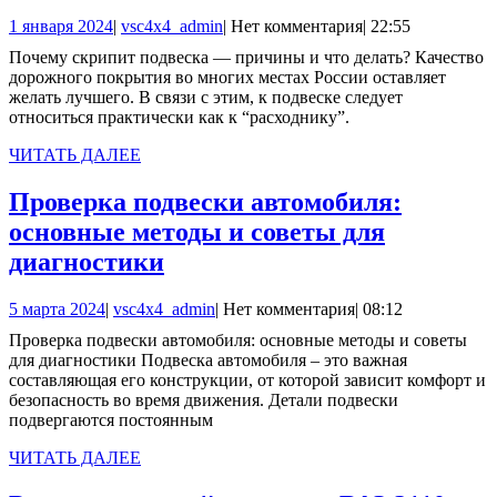
з
1
vsc4x4_admin
1 января 2024
|
vsc4x4_admin
|
Нет комментария
|
22:55
с
января
Почему скрипит подвеска — причины и что делать? Качество
в
2024
дорожного покрытия во многих местах России оставляет
п
желать лучшего. В связи с этим, к подвеске следует
относиться практически как к “расходнику”.
а
ЧИТАТЬ
ЧИТАТЬ ДАЛЕЕ
ДАЛЕЕ
Проверка подвески автомобиля:
основные методы и советы для
Проверка
диагностики
подвески
5
vsc4x4_admin
5 марта 2024
|
vsc4x4_admin
|
Нет комментария
|
08:12
автомобиля:
марта
Проверка подвески автомобиля: основные методы и советы
основные
2024
для диагностики Подвеска автомобиля – это важная
методы
составляющая его конструкции, от которой зависит комфорт и
безопасность во время движения. Детали подвески
и
подвергаются постоянным
советы
ЧИТАТЬ
ЧИТАТЬ ДАЛЕЕ
для
ДАЛЕЕ