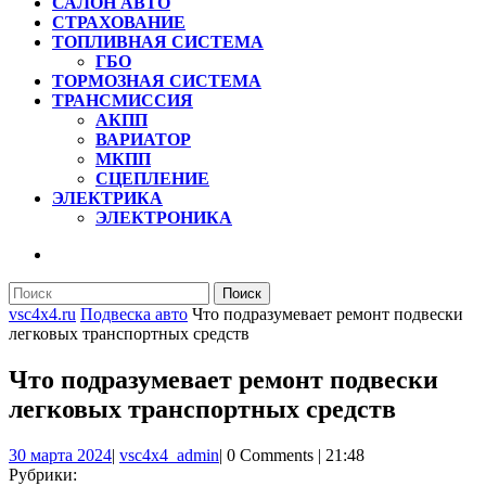
САЛОН АВТО
СТРАХОВАНИЕ
ТОПЛИВНАЯ СИСТЕМА
ГБО
ТОРМОЗНАЯ СИСТЕМА
ТРАНСМИССИЯ
АКПП
ВАРИАТОР
МКПП
СЦЕПЛЕНИЕ
ЭЛЕКТРИКА
ЭЛЕКТРОНИКА
КНОПКА
ЗАКРЫТЬ
Найти:
vsc4x4.ru
Подвеска авто
Что подразумевает ремонт подвески
легковых транспортных средств
Что подразумевает ремонт подвески
легковых транспортных средств
30
vsc4x4_admin
30 марта 2024
|
vsc4x4_admin
|
0 Comments
|
21:48
марта
Рубрики: