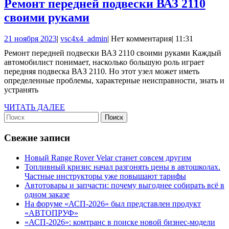
диагностики
Ремонт передней подвески ВАЗ 2110
Ремонт
своими руками
передней
21
vsc4x4_admin
21 ноября 2023
|
vsc4x4_admin
|
Нет комментария
|
11:31
подвески
ноября
Ремонт передней подвески ВАЗ 2110 своими руками Каждый
ВАЗ
2023
автомобилист понимает, насколько большую роль играет
2110
передняя подвеска ВАЗ 2110. Но этот узел может иметь
определенные проблемы, характерные неисправности, знать и
своими
устранять
руками
ЧИТАТЬ
ЧИТАТЬ ДАЛЕЕ
Найти:
ДАЛЕЕ
Свежие записи
Новый Range Rover Velar станет совсем другим
Топливный кризис начал разгонять цены в автошколах.
Частные инструкторы уже повышают тарифы
Автотовары и запчасти: почему выгоднее собирать всё в
одном заказе
На форуме «АСП-2026» был представлен продукт
«АВТОПРУФ»
«АСП-2026»: комтранс в поиске новой бизнес-модели