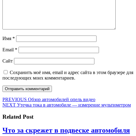
Имя
*
Email
*
Сайт
Сохранить моё имя, email и адрес сайта в этом браузере для
последующих моих комментариев.
Навигация
Предыдущая
PREVIOUS
Обзор автомобилей опель видео
Следующая
запись:
NEXT
Утечка тока в автомобиле — измерение мультиметром
по
запись:
записям
Related Post
Ч
Что за скрежет в подвеске автомобиля