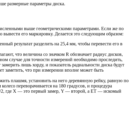
выше размерные параметры диска.
ечисленными выше геометрическими параметрами. Если же по
но вывести его маркировку. Делается это следующим образом:
нный результат разделить на 25,4 мм, чтобы перевести его в
гают, что величина со значком R обозначает радиус дисков,
нном случае для точности измерений необходимо проследить,
замерить лишь хорду, и показатель радиальности диска будут
ет заметить, что при измерении вполне может быть
ожить плашмя, установить на него деревянную рейку, равную по
 колесо переворачивается на 180 градусов, и процедура
)/2, где Х — это первый замер, Y — второй, а ЕТ — искомый