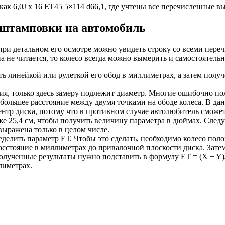
как 6,0J x 16 ET45 5×114 d66,1, где учтены все перечисленные 
 штамповки на автомобиль
при детальном его осмотре можно увидеть строку со всеми пер
а не читается, то колесо всегда можно вымерить и самостоятель
 линейкой или рулеткой его обод в миллиметрах, а затем получе
я, только здесь замеру подлежит диаметр. Многие ошибочно пола
ибольшее расстояние между двумя точками на ободе колеса. В да
тр диска, потому что в противном случае автолюбитель сможет 
же 25,4 см, чтобы получить величину параметра в дюймах. Следу
выражена только в целом числе.
еделить параметр ЕТ. Чтобы это сделать, необходимо колесо пол
асстояние в миллиметрах до привалочной плоскости диска. Затем
Полученные результаты нужно подставить в формулу ЕТ = (X + Y
лиметрах.