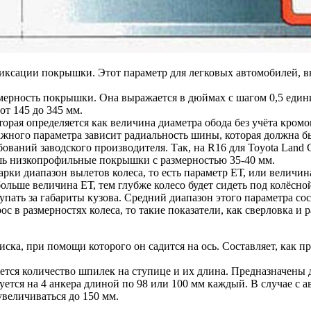
иксации покрышки. Этот параметр для легковых автомобилей, вн
змерность покрышки. Она выражается в дюймах с шагом 0,5 един
от 145 до 345 мм.
рая определяется как величина диаметра обода без учёта кромок
важного параметра зависит радиальность шины, которая должна б
бований заводского производителя. Так, на R16 для Toyota Land 
лишь низкопрофильные покрышки с размерностью 35-40 мм.
арки диапазон вылетов колеса, то есть параметр ЕТ, или величин
ольше величина ЕТ, тем глубже колесо будет сидеть под колёсно
упать за габариты кузова. Средний диапазон этого параметра сос
в размерностях колеса, то такие показатели, как сверловка и 
ска, при помощи которого он садится на ось. Составляет, как пр
яется количество шпилек на ступице и их длина. Предназначены
руется на 4 анкера длиной по 98 или 100 мм каждый. В случае с 
увеличиваться до 150 мм.