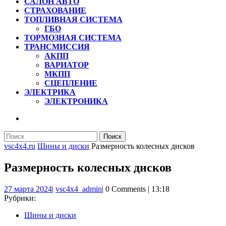
САЛОН АВТО
СТРАХОВАНИЕ
ТОПЛИВНАЯ СИСТЕМА
ГБО
ТОРМОЗНАЯ СИСТЕМА
ТРАНСМИССИЯ
АКПП
ВАРИАТОР
МКПП
СЦЕПЛЕНИЕ
ЭЛЕКТРИКА
ЭЛЕКТРОНИКА
КНОПКА
ЗАКРЫТЬ
Найти:
vsc4x4.ru
Шины и диски
Размерность колесных дисков
Размерность колесных дисков
27
vsc4x4_admin
27 марта 2024
|
vsc4x4_admin
|
0 Comments
|
13:18
марта
Рубрики:
2024
Шины и диски