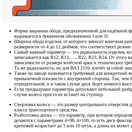
Форма закраины обода, предназначенной для надёжной ф
выражается в буквенном обозначении J или JJ.
Ширина обода изделия, от которого зависит конечная ра
размерности от 4 до 12 дюймов, что соответствует резине 
Самый важный параметр — это радиальность изделия, кото
записывается как R12, R13, …, R22, R23, R24. От этого 
зависимости от размера колёсной арки и технических тре
Та же радиальность, но для ВАЗ 2110, влечёт за собой 
Также на заводе назначается требуемый для конкретной м
привалочной плоскости с внутренней стороны. Так, чем б
отрицательной, и в таком случае диск будет немного выст
Если предыдущие параметры допускают небольшой разброс 
случае колесо просто не встанет на ступицу.
Сверловка колеса — это размер центрального отверстия ди
класса транспортного средства.
Разболтовка диска — это параметр, при котором определ
делаются с параметрами 4×98, 4×100, то есть диск фикси
крепежей возрастает до 5 или 10 штук, а длина их может 