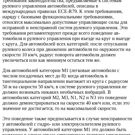
Требования законодательства, предъявляе­мые к системам
рулевого управления автомо­билей, описаны в
международных правилах ECE-R79. К этим требованиям,
наряду с базовыми функциональными требованиями,
относятся максимально допустимые управ­ляющие силы для
исправной и неисправной систем рулевого управления. Эти
требования регламентируют прежде всего поведение ав­
томобиля и рулевого управления при въезде на круг и выезде
с круга. Для автомобилей всех категорий: после отпускания
рулевого колеса при движении автомобиля по окруж­ности на
скорости 10 км/ч, радиус поворота автомобиля должен
увеличиться или как ми­нимум остаться тем же.
Для автомобилей категории М1 (легко­вые автомобили с
числом посадочных мест до 8): когда автомобиль в
тангенциальном направлении выезжает из круга с радиусом
50 м на скорости 50 км/ч, в системе рулевого управления не
должно возникать никаких не­обычных вибраций. В
автомобилях категорий М2, М3, N1, N2 и N3 это поведение
должно демонстрироваться на скорости 40 км/ч или, если это
значение не достигается, то на мак­симальной скорости.
Это поведение также предписывается в случае неисправности
у автомобилей с гидро- или электроусилителем рулевого
управления. У автомобилей категории М1 это должно быть
возможно в случае отказа сер­вопривода рулевого управления