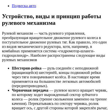
2023
Подвеска авто
Устройство, виды и принцип работы
рулевого механизма
Рулевой механизм — часть рулевого управления,
преобразующая вращательное движение рулевого колеса в
поступательное движение рулевых тяг. Как правило, это один
из видов механического редуктора, хотя, например, в
комбайнах применяется система «гидромотор-шланги-
гидроцилиндр». Наиболее распространены следующие виды
рулевых механизмов
Шестерня-рейка
— руль соединён с неподвижной
(вращающейся) шестернёй, концы подвижной рейки
через тяги поворачивают колёса. В настоящее время
применяется на большинстве легковых автомобилей
(переднеприводных).
Червячная передача
— рулевое колесо вращает червяк,
по которому ходит вырожденный сектор зубчатого
колеса — ролик (трение скольжения заменено на трение
качения). Перекатываясь по сектору червяка, ролик
вращает ось, с другой стороны которой закреплён рычаг,