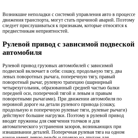
Возникшие неполадки с системой управления авто в процессе
движения транспорта, могут стать причиной аварий. Поэтому
следует прислушиваться к признакам, которые относятся к
предвестникам неприятностей.
Рулевой привод с зависимой подвеской
автомобиля
Рулевой привод грузовых автомобилей с зависимой
подвеской включает в себя: сошку, продольную тягу, два
левых поворотных рычага, поперечную тягу, правый
поворотный рычаг, рулевую трапецию (шарнирный
четырехугольник, образованный средней частью балки
передней оси, поперечной тягой и левым и правым
поворотными рычагами). При движении автомобиля по
неровной дороге на детали рулевого привода (сошку,
продольную и поперечную рулевые тяги, рулевые рычаги)
действуют большие нагрузки. Поэтому в рулевой привод
вводят пружины для смягчения толчков и для
автоматического устранения зазоров, возникающих при
изнашивании деталей. Поперечная рулевая тяга на одном
конце имеет левую резьбу и правую на другом для