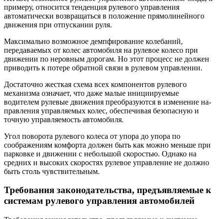
примеру, относится тенденция рулевого управления
автоматиче­ски возвращаться в положение прямолиней­ного
движения при отпускании руля.
Максимально возможное демпфирование колебаний,
передаваемых от колес автомо­биля на рулевое колесо при
движении по не­ровным дорогам. Но этот процесс не должен
приводить к потере обратной связи в рулевом управлении.
Достаточно жесткая схема всех компонен­тов рулевого
механизма означает, что даже малые инициируемые
водителем рулевые движения преобразуются в изменение на­
правления управляемых колес, обеспечивая безопасную и
точную управляемость авто­мобиля.
Угол поворота рулевого колеса от упора до упора по
соображениям комфорта дол­жен быть как можно меньше при
парковке и движении с небольшой скоростью. Однако на
средних и высоких скоростях рулевое управ­ление не должно
быть столь чувствительным.
Требования законодательства, предъявляемые к
системам рулевого управления автомобилей