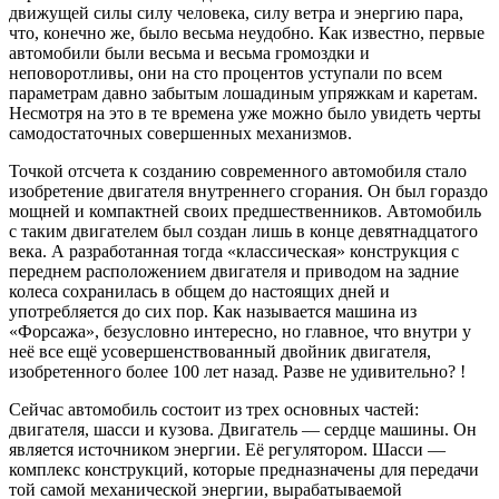
движущей силы силу человека, силу ветра и энергию пара,
что, конечно же, было весьма неудобно. Как известно, первые
автомобили были весьма и весьма громоздки и
неповоротливы, они на сто процентов уступали по всем
параметрам давно забытым лошадиным упряжкам и каретам.
Несмотря на это в те времена уже можно было увидеть черты
самодостаточных совершенных механизмов.
Точкой отсчета к созданию современного автомобиля стало
изобретение двигателя внутреннего сгорания. Он был гораздо
мощней и компактней своих предшественников. Автомобиль
с таким двигателем был создан лишь в конце девятнадцатого
века. А разработанная тогда «классическая» конструкция с
переднем расположением двигателя и приводом на задние
колеса сохранилась в общем до настоящих дней и
употребляется до сих пор. Как называется машина из
«Форсажа», безусловно интересно, но главное, что внутри у
неё все ещё усовершенствованный двойник двигателя,
изобретенного более 100 лет назад. Разве не удивительно? !
Сейчас автомобиль состоит из трех основных частей:
двигателя, шасси и кузова. Двигатель — сердце машины. Он
является источником энергии. Её регулятором. Шасси —
комплекс конструкций, которые предназначены для передачи
той самой механической энергии, вырабатываемой