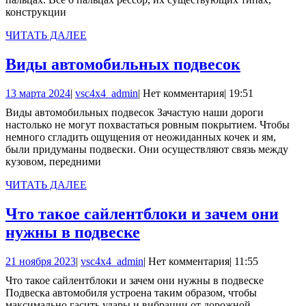
подвески
конструкции
ЧИТАТЬ
ЧИТАТЬ ДАЛЕЕ
ДАЛЕЕ
Виды
Виды автомобильных подвесок
автомоб
13
vsc4x4_admin
13 марта 2024
|
vsc4x4_admin
|
Нет комментария
|
19:51
подвесо
марта
Виды автомобильных подвесок Зачастую наши дороги
2024
настолько не могут похвастаться ровным покрытием. Чтобы
немного сгладить ощущения от неожиданных кочек и ям,
были придуманы подвески. Они осуществляют связь между
кузовом, передними
ЧИТАТЬ
ЧИТАТЬ ДАЛЕЕ
ДАЛЕЕ
Что такое сайлентблоки и зачем они
Что
нужны в подвеске
такое
21
vsc4x4_admin
21 ноября 2023
|
vsc4x4_admin
|
Нет комментария
|
11:55
сайлентблоки
ноября
Что такое сайлентблоки и зачем они нужны в подвеске
и
2023
Подвеска автомобиля устроена таким образом, чтобы
зачем
максимально гасить удары и вибрации от дорожной