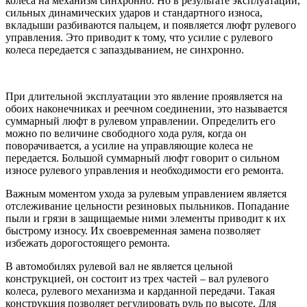
колеса на механизм синхронно. Но в результате эксплуатации,
сильных динамических ударов и стандартного износа,
вкладыши разбиваются пальцем, и появляется люфт рулевого
управления. Это приводит к тому, что усилие с рулевого
колеса передается с запаздыванием, не синхронно.
При длительной эксплуатации это явление проявляется на
обоих наконечниках и реечном соединении, это называется
суммарный люфт в рулевом управлении. Определить его
можно по величине свободного хода руля, когда он
поворачивается, а усилие на управляющие колеса не
передается. Большой суммарный люфт говорит о сильном
износе рулевого управления и необходимости его ремонта.
Важным моментом ухода за рулевым управлением является
отслеживание цельности резиновых пыльников. Попадание
пыли и грязи в защищаемые ними элементы приводит к их
быстрому износу. Их своевременная замена позволяет
избежать дорогостоящего ремонта.
В автомобилях рулевой вал не является цельной
конструкцией, он состоит из трех частей – вал рулевого
колеса, рулевого механизма и карданной передачи. Такая
конструкция позволяет регулировать руль по высоте. Для