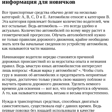
информация для новичков
Все транспортные средства обычно делят на несколько
категорий: A, B, C, D и E. Автомобили относят к категории B.
Эта категория привлекает большее количество водителей, чем
все остальные. Ведь автомобиль — это всегда удобно и
актуально. Количество автомобилей по всему миру растет в
геометрической прогрессии. Обучать автолюбителей нужно
не только правилам дорожного движения, крайне необходимо
знать хотя бы начальные сведения по устройству автомобиля,
как называются части машины.
Начинающие водители нередко становятся причиной
дорожных происшествий из за недостатка опыта и незнания
правил. Ведь зачастую юных автомобилистов интересуют
лишь вопросы: «Какая марка у автомобиля? «. Чтобы стать
гуру в знаниях об автомобилях и предотвратить неприятные
истории, достаточно только узнать свою машину поближе и
выучить правила дорожного движения. Уделить немного
времени для освоения — вот все, что потребуется в обучении.
А то, как называется машина, весьма и весьма второстепенно.
Нужда в транспортных средствах, способных двигаться
самостоятельно, существовала ещё с давних времен. Ведь
первые повозки без лошадей использовали в качестве