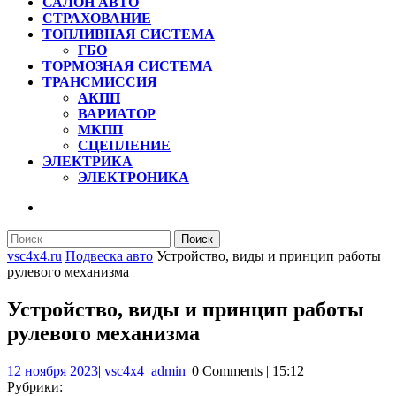
САЛОН АВТО
СТРАХОВАНИЕ
ТОПЛИВНАЯ СИСТЕМА
ГБО
ТОРМОЗНАЯ СИСТЕМА
ТРАНСМИССИЯ
АКПП
ВАРИАТОР
МКПП
СЦЕПЛЕНИЕ
ЭЛЕКТРИКА
ЭЛЕКТРОНИКА
КНОПКА
ЗАКРЫТЬ
Найти:
vsc4x4.ru
Подвеска авто
Устройство, виды и принцип работы
рулевого механизма
Устройство, виды и принцип работы
рулевого механизма
12
vsc4x4_admin
12 ноября 2023
|
vsc4x4_admin
|
0 Comments
|
15:12
ноября
Рубрики: