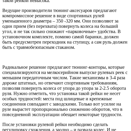
такой рейкой невысока.
Ведущие производители тюнинг-аксесуаров предлагают
компромиссное решение в виде спортивных рулей
уменьшенного диаметра – 350 -320 мм. Они позволяют за
один прием (без перехвата) повернуть колеса на больший
угол, и не так сильно снижают «парковочные» удобства. В
установочном комплекте, помимо самой баранки, должен
быть предусмотрен переходник на ступицу, а сам руль должен
быть с травмобезопасным стаканом.
Радикальное решение предлагают тюнинг-конторы, которые
специализируются на мелкосерийном выпуске рулевых реек с
меньшим передаточным числом. Такие механизмы в 3-4 раза
дороже штатных, но отвечают спортивным требованиям,
позволяя повернуть колеса от упора до упора за 2-2.5 оборота
руля. Нужно отметить, что установка такой рейки не несет
особых трудностей: места под шлицевые и крепежные
соединения совпадают с заводскими. Только вот усилие на
руле вырастет пропорционально снижению оборотов, что в
повседневной эксплуатации обещает некоторые трудности.
После установки рулевой рейки необходимо сделать
регулировку схождения, а заодно – и развала колес. И не