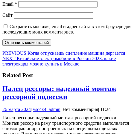
Email
*
Сайт
Сохранить моё имя, email и адрес сайта в этом браузере для
последующих моих комментариев.
Навигация
Предыдущая
PREVIOUS
Когда отпускаешь сцепление машина дергается
Следующая
запись:
NEXT
Китайские электромобили в России 2023: какие
по
запись:
электрокары можно купить в Москве
записям
Related Post
Палец рессоры: надежный монтаж
Палец
рессорной подвески
рессоры:
26
vsc4x4_admin
26 марта 2024
|
vsc4x4_admin
|
Нет комментария
|
11:24
надежный
марта
Палец рессоры: надежный монтаж рессорной подвески
монтаж
2024
Монтаж рессор на раму транспортного средства выполняется
рессорной
с помощью опор, построенных на специальных деталях —
пальцах. Все о пальцах рессор, их существующих типах,