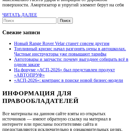
поверхности. Амортизатор и упругий элемент берут на себя
они
нужны
ЧИТАТЬ
ЧИТАТЬ ДАЛЕЕ
Найти:
ДАЛЕЕ
в
подвеске
Свежие записи
Новый Range Rover Velar станет совсем другим
Топливный кризис начал разгонять цены в автошколах.
Частные инструкторы уже повышают тарифы
Автотовары и запчасти: почему выгоднее собирать всё в
одном заказе
На форуме «АСП-2026» был представлен продукт
«АВТОПРУФ»
«АСП-2026»: комтранс в поиске новой бизнес-модели
ИНФОРМАЦИЯ ДЛЯ
ПРАВООБЛАДАТЕЛЕЙ
Все материалы на данном сайте взяты из открытых
источников — имеют обратную ссылку на материал в
интернете или присланы посетителями сайта и
предоставляются исключительно в ознакомительных целях.