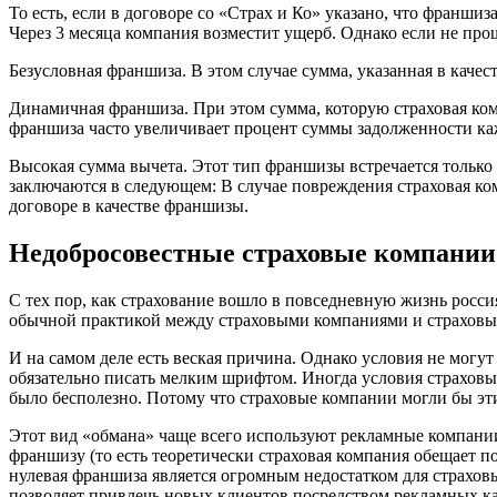
То есть, если в договоре со «Страх и Ко» указано, что франшиза
Через 3 месяца компания возместит ущерб. Однако если не про
Безусловная франшиза. В этом случае сумма, указанная в качес
Динамичная франшиза. При этом сумма, которую страховая ком
франшиза часто увеличивает процент суммы задолженности каж
Высокая сумма вычета. Этот тип франшизы встречается тольк
заключаются в следующем: В случае повреждения страховая ко
договоре в качестве франшизы.
Недобросовестные страховые компании
С тех пор, как страхование вошло в повседневную жизнь росс
обычной практикой между страховыми компаниями и страховым
И на самом деле есть веская причина. Однако условия не мог
обязательно писать мелким шрифтом. Иногда условия страховых 
было бесполезно. Потому что страховые компании могли бы эт
Этот вид «обмана» чаще всего используют рекламные компании
франшизу (то есть теоретически страховая компания обещает по
нулевая франшиза является огромным недостатком для страхов
позволяет привлечь новых клиентов посредством рекламных к