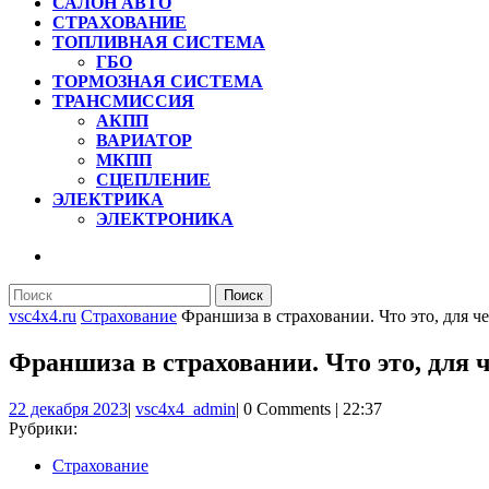
САЛОН АВТО
СТРАХОВАНИЕ
ТОПЛИВНАЯ СИСТЕМА
ГБО
ТОРМОЗНАЯ СИСТЕМА
ТРАНСМИССИЯ
АКПП
ВАРИАТОР
МКПП
СЦЕПЛЕНИЕ
ЭЛЕКТРИКА
ЭЛЕКТРОНИКА
КНОПКА
ЗАКРЫТЬ
Найти:
vsc4x4.ru
Страхование
Франшиза в страховании. Что это, для ч
Франшиза в страховании. Что это, для 
22
vsc4x4_admin
22 декабря 2023
|
vsc4x4_admin
|
0 Comments
|
22:37
декабря
Рубрики:
2023
Страхование