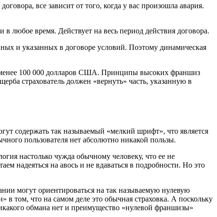
договора, все зависит от того, когда у вас произошла авария.
и в любое время. Действует на весь период действия договора.
енных и указанных в договоре условий. Поэтому динамическая
е менее 100 000 долларов США. Принципы высоких франшиз
щерба страхователь должен «вернуть» часть, указанную в
огут содержать так называемый «мелкий шрифт», что является
чного пользователя нет абсолютно никакой пользы.
огия настолько чужда обычному человеку, что ее не
ем надеяться на авось и не вдаваться в подробности. Но это
ании могут ориентироваться на так называемую нулевую
 в том, что на самом деле это обычная страховка. А поскольку
 никакого обмана нет и преимущество «нулевой франшизы»