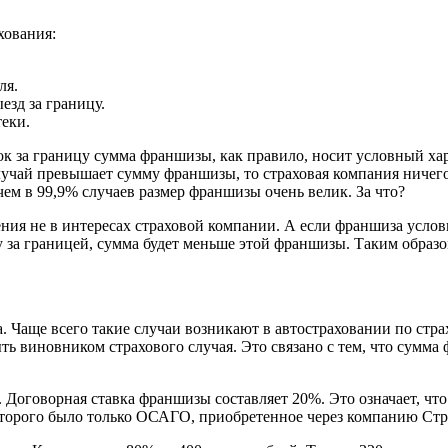
хования:
ля.
зд за границу.
еки.
к за границу сумма франшизы, как правило, носит условный ха
случай превышает сумму франшизы, то страховая компания ничего
ем в 99,9% случаев размер франшизы очень велик. За что?
ия не в интересах страховой компании. А если франшиза условна
у за границей, сумма будет меньше этой франшизы. Таким образом
да. Чаще всего такие случаи возникают в автостраховании по ст
ыть виновником страхового случая. Это связано с тем, что сумм
Договорная ставка франшизы составляет 20%. Это означает, что
которого было только ОСАГО, приобретенное через компанию Ст