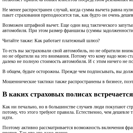
Не менее распространен случай, когда сумма вычета равна нул
пакет страхования преподносится так, как будто он очень деше
Возможен штрафной вычет. Еще один вид тактического запутыв
автомобиля. При этом размер франшизы (суммы задолженности
Читайте также: Как работает платежный шлюз?
То есть вы застраховали свой автомобиль, но не обратили вним
но не обратили на это внимания. Потому что кому надо мою ста
далеко не полную стоимость автомобиля. И с этим ничего не п
В общем, будьте осторожны. Прежде чем подписывать, вы должн
Мошеннические тактики также распространены в бизнесе, поэ
В каких страховых полисах встречаетс
Как ни печально, но в большинстве случаев люди покупают стра
потому, что этого требуют правила. Естественно, чем дешевле т
идти.
Поэтому активно рассматривается возможность включения франч
против. Так что это даже лучше.