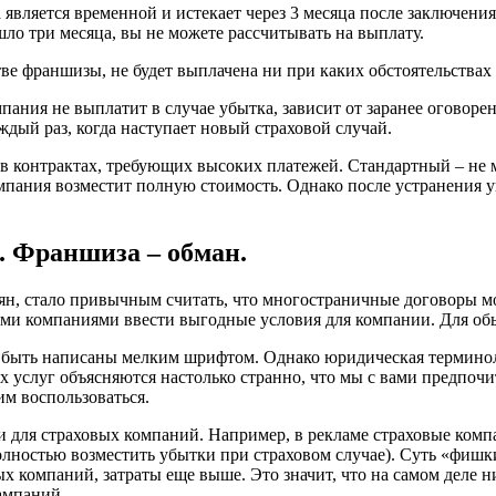
 является временной и истекает через 3 месяца после заключения 
шло три месяца, вы не можете рассчитывать на выплату.
тве франшизы, не будет выплачена ни при каких обстоятельствах 
пания не выплатит в случае убытка, зависит от заранее оговор
дый раз, когда наступает новый страховой случай.
о в контрактах, требующих высоких платежей. Стандартный – н
мпания возместит полную стоимость. Однако после устранения у
. Франшиза – обман.
иян, стало привычным считать, что многостраничные договоры м
и компаниями ввести выгодные условия для компании. Для обы
ут быть написаны мелким шрифтом. Однако юридическая терминол
услуг объясняются настолько странно, что мы с вами предпочита
им воспользоваться.
 для страховых компаний. Например, в рекламе страховые комп
лностью возместить убытки при страховом случае). Суть «фишки»
ых компаний, затраты еще выше. Это значит, что на самом деле
ампаний.