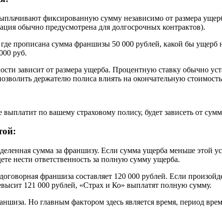
ыплачивают фиксированную сумму независимо от размера ущерб
ксация обычно предусмотрена для долгосрочных контрактов).
, где прописана сумма франшизы 50 000 рублей, какой бы ущерб
000 руб.
ости зависит от размера ущерба. Процентную ставку обычно уст
позволить держателю полиса влиять на окончательную стоимость
е выплатит по вашему страховому полису, будет зависеть от сумм
той:
еделенная сумма за франшизу. Если сумма ущерба меньше этой у
те нести ответственность за полную сумму ущерба.
договорная франшиза составляет 120 000 рублей. Если произойд
евысит 121 000 рублей, «Страх и Ко» выплатят полную сумму.
раншиза. Но главным фактором здесь является время, период вре