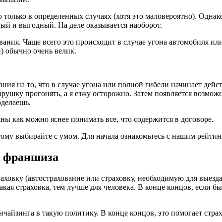
ю только в определенных случаях (хотя это маловероятно). Одна
вый и выгодный. На деле оказывается наоборот.
ания. Чаще всего это происходит в случае угона автомобиля ил
) обычно очень велик.
ания на то, что в случае угона или полной гибели начинает дей
рушку прогонять, а я езжу осторожно. Затем появляется возможн
оделаешь.
ы как можно яснее понимать все, что содержится в договоре.
тому выбирайте с умом. Для начала ознакомьтесь с нашим рейт
я франшиза
ховку (автострахование или страховку, необходимую для выезда з
акая страховка, тем лучше для человека. В конце концов, если бы
айзинга в такую ​​политику. В конце концов, это помогает стра