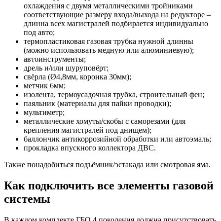
охлаждения с двумя металлическими тройниками
соответствующие размеру входа/выхода на редукторе –
длинна всех магистралей подбирается индивидуально
под авто;
термопластиковая газовая трубка нужной длинны
(можно использовать медную или алюминиевую);
автоинструменты;
дрель и/или шуруповёрт;
свёрла (Ø4,8мм, коронка 30мм);
метчик 6мм;
изолента, термоусадочная трубка, строительный фен;
паяльник (материалы для пайки проводки);
мультиметр;
металлические хомуты/скобы с саморезами (для
крепления магистралей под днищем);
баллончик антикоррозийной обработки или автоэмаль;
прокладка впускного коллектора ДВС.
Также понадобиться подъёмник/эстакада или смотровая яма.
Как подключить все элементы газовой
системы
В каждом комплекте ГБО 4 поколения должна присутствовать