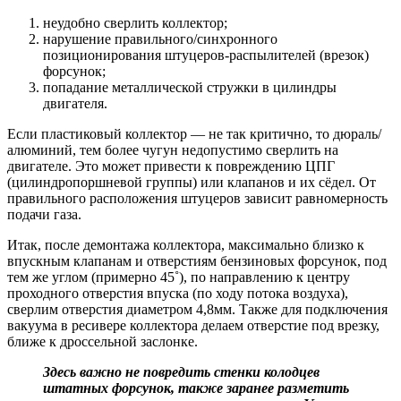
неудобно сверлить коллектор;
нарушение правильного/синхронного
позиционирования штуцеров-распылителей (врезок)
форсунок;
попадание металлической стружки в цилиндры
двигателя.
Если пластиковый коллектор — не так критично, то дюраль/
алюминий, тем более чугун недопустимо сверлить на
двигателе. Это может привести к повреждению ЦПГ
(цилиндропоршневой группы) или клапанов и их сёдел. От
правильного расположения штуцеров зависит равномерность
подачи газа.
Итак, после демонтажа коллектора, максимально близко к
впускным клапанам и отверстиям бензиновых форсунок, под
тем же углом (примерно 45˚), по направлению к центру
проходного отверстия впуска (по ходу потока воздуха),
сверлим отверстия диаметром 4,8мм. Также для подключения
вакуума в ресивере коллектора делаем отверстие под врезку,
ближе к дроссельной заслонке.
Здесь важно не повредить стенки колодцев
штатных форсунок, также заранее разметить