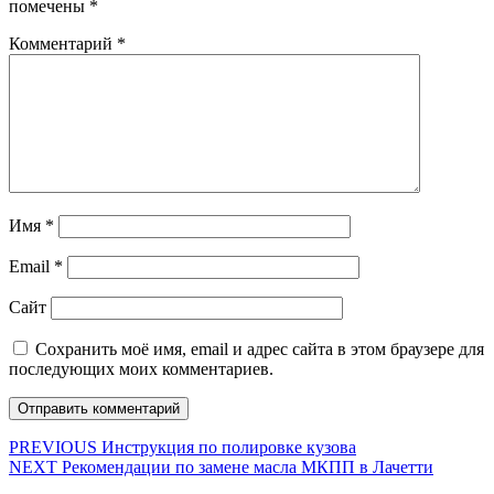
помечены
*
Комментарий
*
Имя
*
Email
*
Сайт
Сохранить моё имя, email и адрес сайта в этом браузере для
последующих моих комментариев.
Навигация
Предыдущая
PREVIOUS
Инструкция по полировке кузова
Следующая
запись:
NEXT
Рекомендации по замене масла МКПП в Лачетти
по
запись: