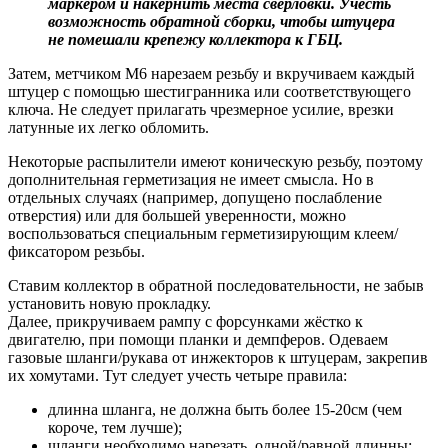
маркером и накернить места сверловки. Учесть
возможность обратной сборки, чтобы штуцера
не помешали крепежу коллектора к ГБЦ.
Затем, метчиком М6 нарезаем резьбу и вкручиваем каждый
штуцер с помощью шестигранника или соответствующего
ключа. Не следует прилагать чрезмерное усилие, врезки
латунные их легко обломить.
Некоторые распылители имеют коническую резьбу, поэтому
дополнительная герметизация не имеет смысла. Но в
отдельных случаях (например, допущено послабление
отверстия) или для большей уверенности, можно
воспользоваться специальным герметизирующим клеем/
фиксатором резьбы.
Ставим коллектор в обратной последовательности, не забыв
установить новую прокладку.
Далее, прикручиваем рампу с форсунками жёстко к
двигателю, при помощи планки и демпферов. Одеваем
газовые шланги/рукава от инжекторов к штуцерам, закрепив
их хомутами. Тут следует учесть четыре правила:
длинна шланга, не должна быть более 15-20см (чем
короче, тем лучше);
шланги необходимо нарезать, одной/равной длинны;