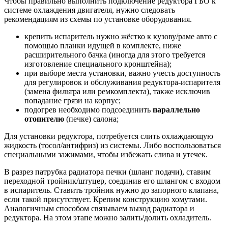
Чтобы правильно выполнить подключение редуктора ГБО к
системе охлаждения двигателя, нужно следовать
рекомендациям из схемы по установке оборудования.
крепить испаритель нужно жёстко к кузову/раме авто с
помощью планки идущей в комплекте, ниже
расширительного бачка (иногда для этого требуется
изготовление специального кронштейна);
при выборе места установки, важно учесть доступность
для регулировок и обслуживания редуктора-испарителя
(замена фильтра или ремкомплекта), также исключив
попадание грязи на корпус;
подогрев необходимо подсоединить
параллельно
отопителю
(печке) салона;
Для установки редуктора, потребуется слить охлаждающую
жидкость (тосол/антифриз) из системы. Либо воспользоваться
специальными зажимами, чтобы избежать слива и утечек.
В разрез патрубка радиатора печки (шланг подачи), ставим
переходной тройник/штуцер, соединив его шлангом с входом
в испаритель. Ставить тройник нужно до запорного клапана,
если такой присутствует. Крепим конструкцию хомутами.
Аналогичным способом связываем выход радиатора и
редуктора. На этом этапе можно залить/долить охладитель.