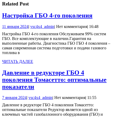
записям
Related Post
Настрой
Настройка ГБО 4-го поколения
ГБО
11
vsc4x4_admin
11 января 2024
|
vsc4x4_admin
|
Нет комментария
|
16:48
4-
января
Настройка ГБО 4-го поколения Обслуживаем 99% систем
го
2024
ГБО. Все комплектующие в наличии.Гарантия на
поколен
выполненные работы. Диагностика ГБО ГБО 4 поколения –
самая современная система подготовки и подачи газового
топлива в
ЧИТАТЬ
ЧИТАТЬ ДАЛЕЕ
ДАЛЕЕ
Давление в редукторе ГБО 4
поколения Томасетто: оптимальные
Давление
показатели
в
7
vsc4x4_admin
7 января 2024
|
vsc4x4_admin
|
Нет комментария
|
11:55
редукторе
января
Давление в редукторе ГБО 4 поколения Томасетто:
ГБО
2024
оптимальные показатели Редуктор является одной из
4
ключевых частей газобаллонного оборудования (ГБО) и