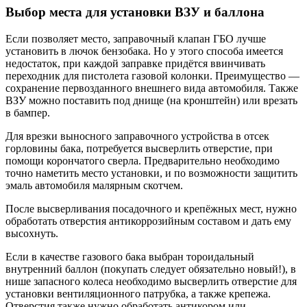
Выбор места для установки ВЗУ и баллона
Если позволяет место, заправочный клапан ГБО лучше
установить в лючок бензобака. Но у этого способа имеется
недостаток, при каждой заправке придётся ввинчивать
переходник для пистолета газовой колонки. Преимущество —
сохранение первозданного внешнего вида автомобиля. Также
ВЗУ можно поставить под днище (на кронштейн) или врезать
в бампер.
Для врезки выносного заправочного устройства в отсек
горловины бака, потребуется высверлить отверстие, при
помощи корончатого сверла. Предварительно необходимо
точно наметить место установки, и по возможности защитить
эмаль автомобиля малярным скотчем.
После высверливания посадочного и крепёжных мест, нужно
обработать отверстия антикоррозийным составом и дать ему
высохнуть.
Если в качестве газового бака выбран тороидальный
внутренний баллон (покупать следует обязательно новый!), в
нише запасного колеса необходимо высверлить отверстие для
установки вентиляционного патрубка, а также крепежа.
Отверстия также нужно обработать антикором или