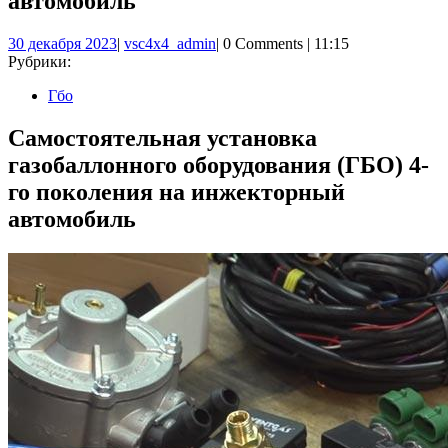
автомобиль
30
vsc4x4_admin
30 декабря 2023
|
vsc4x4_admin
|
0 Comments
|
11:15
декабря
Рубрики:
2023
Гбо
Самостоятельная установка
газобаллонного оборудования (ГБО) 4-
го поколения на инжекторный
автомобиль