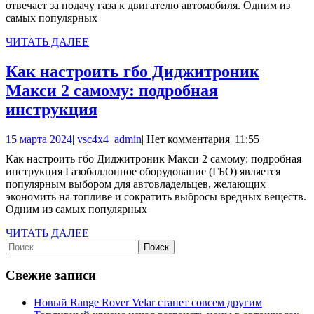
отвечает за подачу газа к двигателю автомобиля. Одним из
поколения
самых популярных
Томасетто:
ЧИТАТЬ
ЧИТАТЬ ДАЛЕЕ
оптимальные
ДАЛЕЕ
показатели
Как настроить гбо Диджитроник
Макси 2 самому: подробная
Как
инструкция
настроить
15
vsc4x4_admin
15 марта 2024
|
vsc4x4_admin
|
Нет комментария
|
11:55
гбо
марта
Как настроить гбо Диджитроник Макси 2 самому: подробная
Диджитроник
2024
инструкция Газобаллонное оборудование (ГБО) является
Макси
популярным выбором для автовладельцев, желающих
экономить на топливе и сократить выбросы вредных веществ.
2
Одним из самых популярных
самому:
ЧИТАТЬ
ЧИТАТЬ ДАЛЕЕ
подробная
Найти:
ДАЛЕЕ
инструкция
Свежие записи
Новый Range Rover Velar станет совсем другим