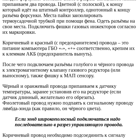
припаиваем два провода. Цветной (с полоской), к концу
который идёт на штатный контроллер, однотонный к концу
разъёма форсунки. Места пайки заизолировать
термоусадочной трубкой при помощи фена. Одеть разъёмы на
свои места. Подключить фишки газовых инжекторов согласно
их маркировки.
Коричневый и красный (с предохранителем) провода – это
питание компьютера ГБО «-», «+» соответственно, крепим их
к клеммам АКБ (предохранитель вынуть).
После чего подключаем разъёмы голубого и чёрного провода
к электромагнитному клапану газового редуктора (или
выносному), также фишку к МАП сенсору.
Чёрный и оранжевый провода припаиваем к датчику
температуры, заранее установив его на редукторе (если
датчик длинный, желательно его обрезать).
Фиолетовый провод нужно подпаять к сигнальному проводу
лямбда-зонда (как правило, он чёрного цвета).
Если зонд широкополосный подключаться надо
последовательно в разрез управляющего провода.
Коричневый провод необходимо подсоединить к сигналу