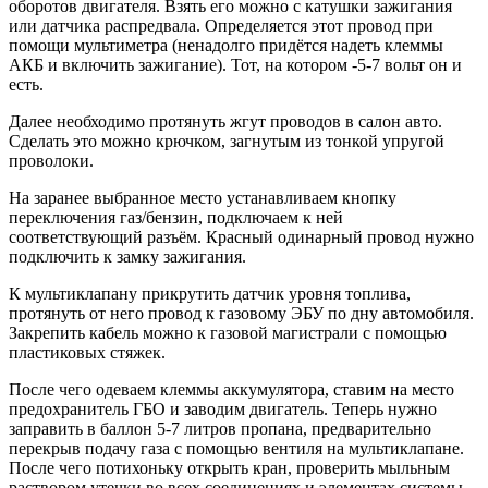
оборотов двигателя. Взять его можно с катушки зажигания
или датчика распредвала. Определяется этот провод при
помощи мультиметра (ненадолго придётся надеть клеммы
АКБ и включить зажигание). Тот, на котором -5-7 вольт он и
есть.
Далее необходимо протянуть жгут проводов в салон авто.
Сделать это можно крючком, загнутым из тонкой упругой
проволоки.
На заранее выбранное место устанавливаем кнопку
переключения газ/бензин, подключаем к ней
соответствующий разъём. Красный одинарный провод нужно
подключить к замку зажигания.
К мультиклапану прикрутить датчик уровня топлива,
протянуть от него провод к газовому ЭБУ по дну автомобиля.
Закрепить кабель можно к газовой магистрали с помощью
пластиковых стяжек.
После чего одеваем клеммы аккумулятора, ставим на место
предохранитель ГБО и заводим двигатель. Теперь нужно
заправить в баллон 5-7 литров пропана, предварительно
перекрыв подачу газа с помощью вентиля на мультиклапане.
После чего потихоньку открыть кран, проверить мыльным
раствором утечки во всех соединениях и элементах системы.