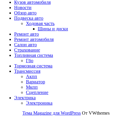
Кузов автомобиля
Новости
Обзор авто
Подвеска авто
Ходовая часть
Шины и диски
Ремонт авто
Ремонт автомобиля
Салон авто
Страхование
Топливная система
Гбо
Тормозная система
Трансмиссия
Акпп
Вариатор
Мкпп
Сцепление
Электрика
Электроника
Тема Magazine для WordPress
От VWthemes
Прокрутить
вверх