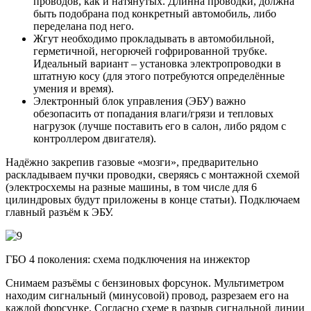
проводов, как и натянутых. Длинна проводки, должна
быть подобрана под конкретный автомобиль, либо
переделана под него.
Жгут необходимо прокладывать в автомобильной,
герметичной, негорючей гофрированной трубке.
Идеальный вариант – установка электропроводки в
штатную косу (для этого потребуются определённые
умения и время).
Электронный блок управления (ЭБУ) важно
обезопасить от попадания влаги/грязи и тепловых
нагрузок (лучше поставить его в салон, либо рядом с
контроллером двигателя).
Надёжно закрепив газовые «мозги», предварительно
раскладываем пучки проводки, сверяясь с монтажной схемой
(электросхемы на разные машины, в том числе для 6
цилиндровых будут приложены в конце статьи). Подключаем
главный разъём к ЭБУ.
ГБО 4 поколения: схема подключения на инжектор
Снимаем разъёмы с бензиновых форсунок. Мультиметром
находим сигнальный (минусовой) провод, разрезаем его на
каждой форсунке. Согласно схеме в разрыв сигнальной линии