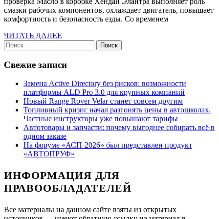
проверка Масло в коробке Хендай Элантра выполняет роль
меха
смазки рабочих компонентов, охлаждает двигатель, повышает
комфортность и безопасность езды. Со временем
и
автом
ЧИТАТЬ
ЧИТАТЬ ДАЛЕЕ
Найти:
ДАЛЕЕ
объем
заме
Свежие записи
и
Замена Active Directory без рисков: возможности
пров
платформы ALD Pro 3.0 для крупных компаний
Новый Range Rover Velar станет совсем другим
Топливный кризис начал разгонять цены в автошколах.
Частные инструкторы уже повышают тарифы
Автотовары и запчасти: почему выгоднее собирать всё в
одном заказе
На форуме «АСП-2026» был представлен продукт
«АВТОПРУФ»
ИНФОРМАЦИЯ ДЛЯ
ПРАВООБЛАДАТЕЛЕЙ
Все материалы на данном сайте взяты из открытых
источников — имеют обратную ссылку на материал в