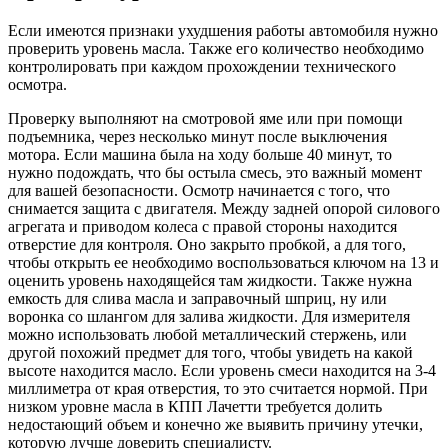
Если имеются признаки ухудшения работы автомобиля нужно
проверить уровень масла. Также его количество необходимо
контролировать при каждом прохождении технического
осмотра.
Проверку выполняют на смотровой яме или при помощи
подъемника, через несколько минут после выключения
мотора. Если машина была на ходу больше 40 минут, то
нужно подождать, что бы остыла смесь, это важный момент
для вашей безопасности. Осмотр начинается с того, что
снимается защита с двигателя. Между задней опорой силового
агрегата и приводом колеса с правой стороны находится
отверстие для контроля. Оно закрыто пробкой, а для того,
чтобы открыть ее необходимо воспользоваться ключом на 13 и
оценить уровень находящейся там жидкости. Также нужна
емкость для слива масла и заправочный шприц, ну или
воронка со шлангом для залива жидкости. Для измерителя
можно использовать любой металлический стержень, или
другой похожий предмет для того, чтобы увидеть на какой
высоте находится масло. Если уровень смеси находится на 3-4
миллиметра от края отверстия, то это считается нормой. При
низком уровне масла в КПП Лачетти требуется долить
недостающий объем и конечно же выявить причину утечки,
которую лучше доверить специалисту.