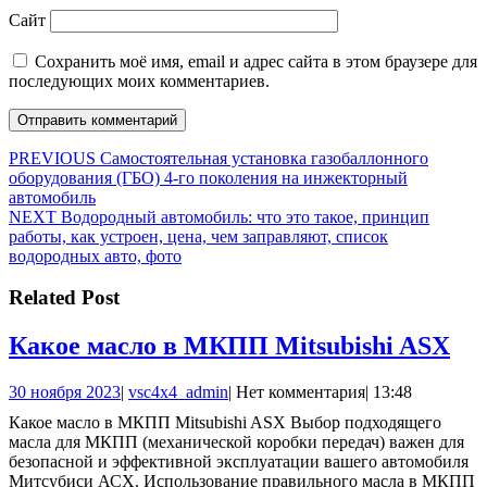
Сайт
Сохранить моё имя, email и адрес сайта в этом браузере для
последующих моих комментариев.
Навигация
Предыдущая
PREVIOUS
Самостоятельная установка газобаллонного
запись:
оборудования (ГБО) 4-го поколения на инжекторный
по
автомобиль
записям
Следующая
NEXT
Водородный автомобиль: что это такое, принцип
запись:
работы, как устроен, цена, чем заправляют, список
водородных авто, фото
Related Post
Ка
Какое масло в МКПП Mitsubishi ASX
ма
30
vsc4x4_admin
30 ноября 2023
|
vsc4x4_admin
|
Нет комментария
|
13:48
в
ноября
Какое масло в МКПП Mitsubishi ASX Выбор подходящего
М
2023
масла для МКПП (механической коробки передач) важен для
Mit
безопасной и эффективной эксплуатации вашего автомобиля
Митсубиси АСХ. Использование правильного масла в МКПП