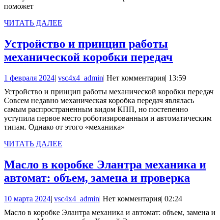
AS
поможет
ЧИТАТЬ
ЧИТАТЬ ДАЛЕЕ
ДАЛЕЕ
Устройство и принцип работы
Устройс
механической коробки передач
и
1
vsc4x4_admin
1 февраля 2024
|
vsc4x4_admin
|
Нет комментария
|
13:59
принцип
февраля
Устройство и принцип работы механической коробки передач
работы
2024
Совсем недавно механическая коробка передач являлась
механич
самым распространенным видом КПП, но постепенно
уступила первое место роботизированным и автоматическим
коробки
типам. Однако от этого «механика»
передач
ЧИТАТЬ
ЧИТАТЬ ДАЛЕЕ
ДАЛЕЕ
Масло в коробке Элантра механика и
Масл
автомат: объем, замена и проверка
в
10
vsc4x4_admin
10 марта 2024
|
vsc4x4_admin
|
Нет комментария
|
02:24
коро
марта
Масло в коробке Элантра механика и автомат: объем, замена и
Элан
2024