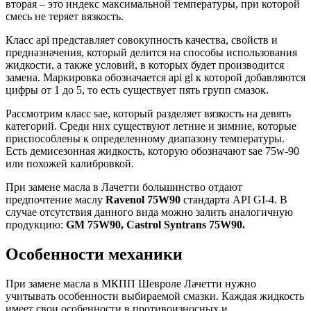
вторая – это индекс максимальной температуры, при которой
смесь не теряет вязкость.
Класс api представляет совокупность качества, свойств и
предназначения, который делится на способы использования
жидкости, а также условий, в которых будет производится
замена. Маркировка обозначается api gl к которой добавляются
цифры от 1 до 5, то есть существует пять групп смазок.
Рассмотрим класс sae, который разделяет вязкость на девять
категорий. Среди них существуют летние и зимние, которые
приспособлены к определенному диапазону температуры.
Есть демисезонная жидкость, которую обозначают sae 75w-90
или похожей калибровкой.
При замене масла в Лачетти большинство отдают
предпочтение маслу
Ravenol 75W90
стандарта API GI-4. В
случае отсутствия данного вида можно залить аналогичную
продукцию:
GM 75W90, Castrol Syntrans 75W90.
Особенности механики
При замене масла в МКПП Шевроле Лачетти нужно
учитывать особенности выбираемой смазки. Каждая жидкость
имеет свои особенности в противоизносных и