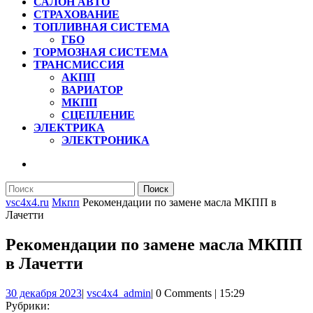
САЛОН АВТО
СТРАХОВАНИЕ
ТОПЛИВНАЯ СИСТЕМА
ГБО
ТОРМОЗНАЯ СИСТЕМА
ТРАНСМИССИЯ
АКПП
ВАРИАТОР
МКПП
СЦЕПЛЕНИЕ
ЭЛЕКТРИКА
ЭЛЕКТРОНИКА
КНОПКА
ЗАКРЫТЬ
Найти:
vsc4x4.ru
Мкпп
Рекомендации по замене масла МКПП в
Лачетти
Рекомендации по замене масла МКПП
в Лачетти
30
vsc4x4_admin
30 декабря 2023
|
vsc4x4_admin
|
0 Comments
|
15:29
декабря
Рубрики: