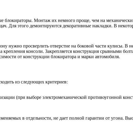
ые блокираторы. Монтаж их немного проще, чем на механически
дач. Для этого демонтируются декоративные накладки. В некото
у нужно просверлить отверстие на боковой части кулисы. В не
на крепления консоли. Закрепляется конструкция срывными болт
исимости от конструкции блокиратора и марки автомобиля.
ходить из следующих критериев:
лизации (при выборе электромеханической противоугонной конс
именяемых в отдельности, не дает полной гарантии от угона. В