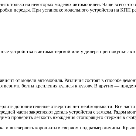
ть только на некоторых моделях автомобилей. Чаще всего это и
робки передач. При установке модельного устройства на КПП ре
ые устройства в автомастерской или у дилера при покупке авт
ависит от модели автомобиля. Различия состоят в способе демо
отвернуть болты крепления кулисы к кузову. В других — придет
ерлить дополнительные отверстия нет необходимости. Все части
редней части закрепляют деталь устройства с замком. Рядом мо
одимо проверить легкость вхождения стопорящего стержня в скобу
мка и высверлить корончатым сверлом под размер личины. Крыш