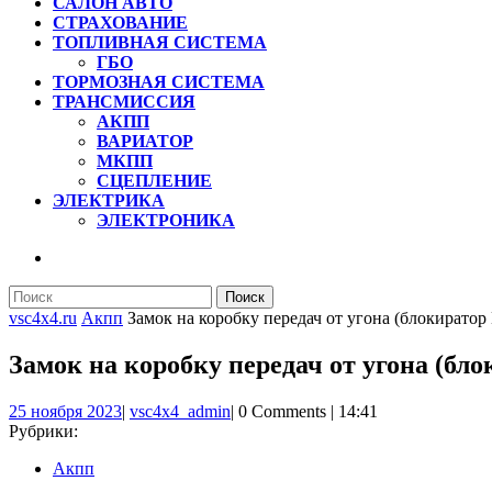
САЛОН АВТО
СТРАХОВАНИЕ
ТОПЛИВНАЯ СИСТЕМА
ГБО
ТОРМОЗНАЯ СИСТЕМА
ТРАНСМИССИЯ
АКПП
ВАРИАТОР
МКПП
СЦЕПЛЕНИЕ
ЭЛЕКТРИКА
ЭЛЕКТРОНИКА
КНОПКА
ЗАКРЫТЬ
Найти:
vsc4x4.ru
Акпп
Замок на коробку передач от угона (блокират
Замок на коробку передач от угона (б
25
vsc4x4_admin
25 ноября 2023
|
vsc4x4_admin
|
0 Comments
|
14:41
ноября
Рубрики:
2023
Акпп