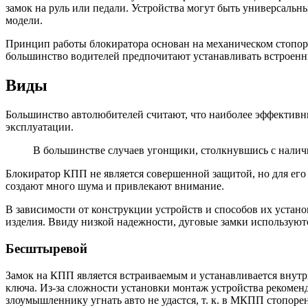
замок на руль или педали. Устройства могут быть универсаль
модели.
Принцип работы блокиратора основан на механическом стопор
большинство водителей предпочитают устанавливать встроен
Виды
Большинство автолюбителей считают, что наиболее эффективны
эксплуатации.
В большинстве случаев угонщики, столкнувшись с наличи
Блокиратор КПП не является совершенной защитой, но для его
создают много шума и привлекают внимание.
В зависимости от конструкции устройств и способов их устан
изделия. Ввиду низкой надежности, дуговые замки используютс
Бесштыревой
Замок на КПП является встраиваемым и устанавливается внутри
ключа. Из-за сложности установки монтаж устройства рекоменду
злоумышленнику угнать авто не удастся, т. к. в МКПП стопор