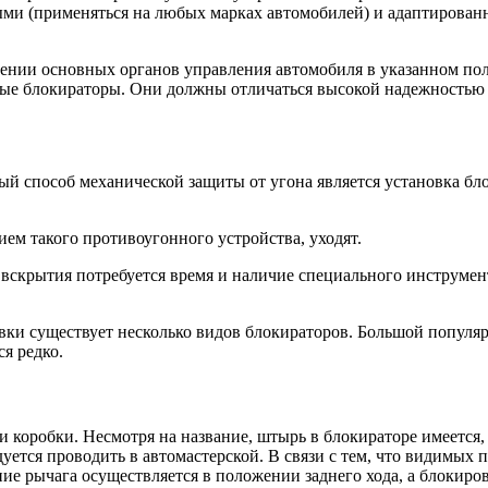
ными (применяться на любых марках автомобилей) и адаптирова
ении основных органов управления автомобиля в указанном по
ные блокираторы. Они должны отличаться высокой надежностью
й способ механической защиты от угона является установка бло
ем такого противоугонного устройства, уходят.
 вскрытия потребуется время и наличие специального инструме
овки существует несколько видов блокираторов. Большой попул
я редко.
 коробки. Несмотря на название, штырь в блокираторе имеется, 
ется проводить в автомастерской. В связи с тем, что видимых п
ение рычага осуществляется в положении заднего хода, а блоки