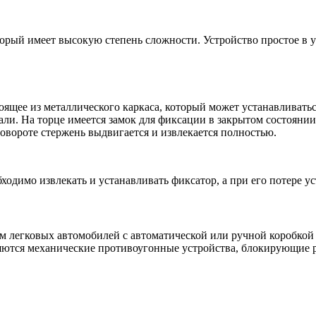
торый имеет высокую степень сложности. Устройство простое в у
тоящее из металлического каркаса, который может устанавливать
и. На торце имеется замок для фиксации в закрытом состоянии.
овороте стержень выдвигается и извлекается полностью.
ходимо извлекать и устанавливать фиксатор, а при его потере у
м легковых автомобилей с автоматической или ручной коробкой п
ются механические противоугонные устройства, блокирующие рул