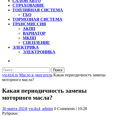
САЛОН АВТО
СТРАХОВАНИЕ
ТОПЛИВНАЯ СИСТЕМА
ГБО
ТОРМОЗНАЯ СИСТЕМА
ТРАНСМИССИЯ
АКПП
ВАРИАТОР
МКПП
СЦЕПЛЕНИЕ
ЭЛЕКТРИКА
ЭЛЕКТРОНИКА
КНОПКА
ЗАКРЫТЬ
Найти:
vsc4x4.ru
Масло в двигатель
Какая периодичность замены
моторного масла?
Какая периодичность замены
моторного масла?
30
vsc4x4_admin
30 марта 2024
|
vsc4x4_admin
|
0 Comments
|
10:28
марта
Рубрики: