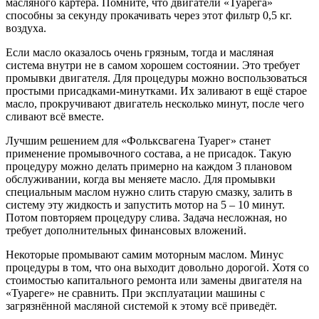
масляного картера. Помните, что двигатели «Туарега»
способны за секунду прокачивать через этот фильтр 0,5 кг.
воздуха.
Если масло оказалось очень грязным, тогда и масляная
система внутри не в самом хорошем состоянии. Это требует
промывки двигателя. Для процедуры можно воспользоваться
простыми присадками-минутками. Их заливают в ещё старое
масло, прокручивают двигатель несколько минут, после чего
сливают всё вместе.
Лучшим решением для «Фольксвагена Туарег» станет
применение промывочного состава, а не присадок. Такую
процедуру можно делать примерно на каждом 3 плановом
обслуживании, когда вы меняете масло. Для промывки
специальным маслом нужно слить старую смазку, залить в
систему эту жидкость и запустить мотор на 5 – 10 минут.
Потом повторяем процедуру слива. Задача несложная, но
требует дополнительных финансовых вложений.
Некоторые промывают самим моторным маслом. Минус
процедуры в том, что она выходит довольно дорогой. Хотя со
стоимостью капитального ремонта или замены двигателя на
«Туареге» не сравнить. При эксплуатации машины с
загрязнённой масляной системой к этому всё приведёт.