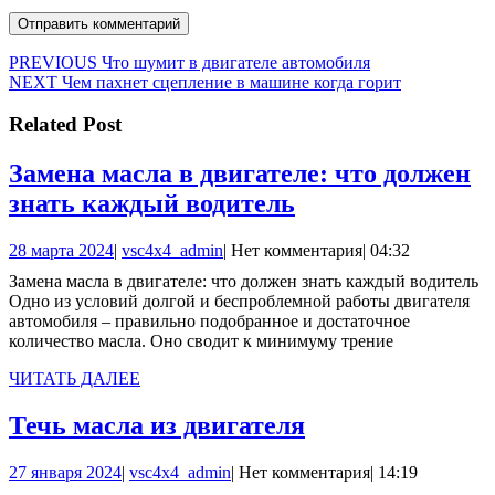
Навигация
Предыдущая
PREVIOUS
Что шумит в двигателе автомобиля
Следующая
запись:
NEXT
Чем пахнет сцепление в машине когда горит
по
запись:
записям
Related Post
Замена масла в двигателе: что должен
Замена
знать каждый водитель
масла
28
vsc4x4_admin
28 марта 2024
|
vsc4x4_admin
|
Нет комментария
|
04:32
в
марта
Замена масла в двигателе: что должен знать каждый водитель
двигателе:
2024
Одно из условий долгой и беспроблемной работы двигателя
что
автомобиля – правильно подобранное и достаточное
количество масла. Оно сводит к минимуму трение
должен
знать
ЧИТАТЬ
ЧИТАТЬ ДАЛЕЕ
ДАЛЕЕ
каждый
Течь
Течь масла из двигателя
водитель
масла
27
vsc4x4_admin
27 января 2024
|
vsc4x4_admin
|
Нет комментария
|
14:19
из
января