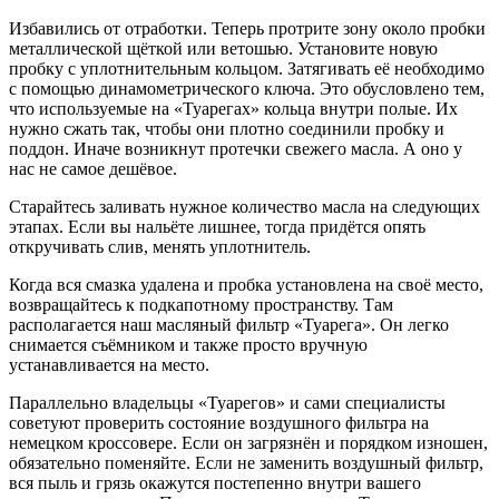
Избавились от отработки. Теперь протрите зону около пробки
металлической щёткой или ветошью. Установите новую
пробку с уплотнительным кольцом. Затягивать её необходимо
с помощью динамометрического ключа. Это обусловлено тем,
что используемые на «Туарегах» кольца внутри полые. Их
нужно сжать так, чтобы они плотно соединили пробку и
поддон. Иначе возникнут протечки свежего масла. А оно у
нас не самое дешёвое.
Старайтесь заливать нужное количество масла на следующих
этапах. Если вы нальёте лишнее, тогда придётся опять
откручивать слив, менять уплотнитель.
Когда вся смазка удалена и пробка установлена на своё место,
возвращайтесь к подкапотному пространству. Там
располагается наш масляный фильтр «Туарега». Он легко
снимается съёмником и также просто вручную
устанавливается на место.
Параллельно владельцы «Туарегов» и сами специалисты
советуют проверить состояние воздушного фильтра на
немецком кроссовере. Если он загрязнён и порядком изношен,
обязательно поменяйте. Если не заменить воздушный фильтр,
вся пыль и грязь окажутся постепенно внутри вашего