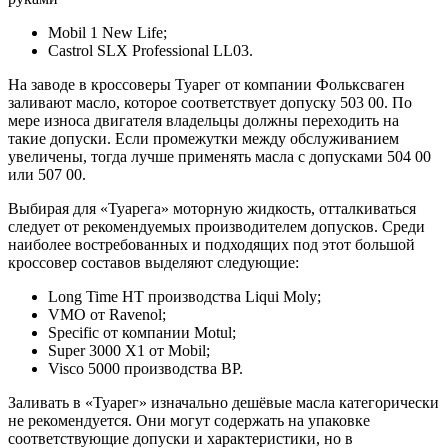
Mobil 1 New Life;
Castrol SLX Professional LL03.
На заводе в кроссоверы Туарег от компании Фольксваген
заливают масло, которое соответствует допуску 503 00. По
мере износа двигателя владельцы должны переходить на
такие допуски. Если промежутки между обслуживанием
увеличены, тогда лучше применять масла с допусками 504 00
или 507 00.
Выбирая для «Туарега» моторную жидкость, отталкиваться
следует от рекомендуемых производителем допусков. Среди
наиболее востребованных и подходящих под этот большой
кроссовер составов выделяют следующие:
Long Time HT производства Liqui Moly;
VMO от Ravenol;
Specific от компании Motul;
Super 3000 X1 от Mobil;
Visco 5000 производства BP.
Заливать в «Туарег» изначально дешёвые масла категорически
не рекомендуется. Они могут содержать на упаковке
соответствующие допуски и характеристики, но в