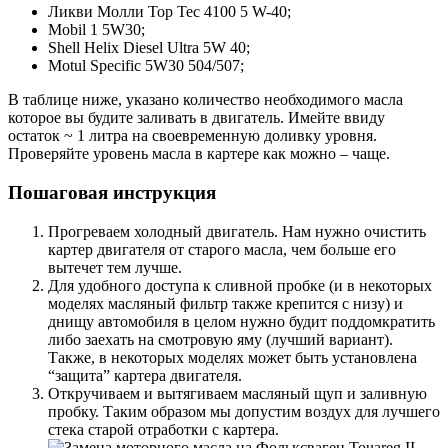
Ликви Молли Top Tec 4100 5 W-40;
Mobil 1 5W30;
Shell Helix Diesel Ultra 5W 40;
Motul Specific 5W30 504/507;
В таблице ниже, указано количество необходимого масла
которое вы будите заливать в двигатель. Имейте ввиду
остаток ~ 1 литра на своевременную доливку уровня.
Проверяйте уровень масла в картере как можно – чаще.
Пошаговая инструкция
Прогреваем холодный двигатель. Нам нужно очистить
картер двигателя от старого масла, чем больше его
вытечет тем лучше.
Для удобного доступа к сливной пробке (и в некоторых
моделях масляный фильтр также крепится с низу) и
днищу автомобиля в целом нужно будит поддомкратить
либо заехать на смотровую яму (лучший вариант).
Также, в некоторых моделях может быть установлена
“защита” картера двигателя.
Откручиваем и вытягиваем масляный щуп и заливную
пробку. Таким образом мы допустим воздух для лучшего
стека старой отработки с картера.