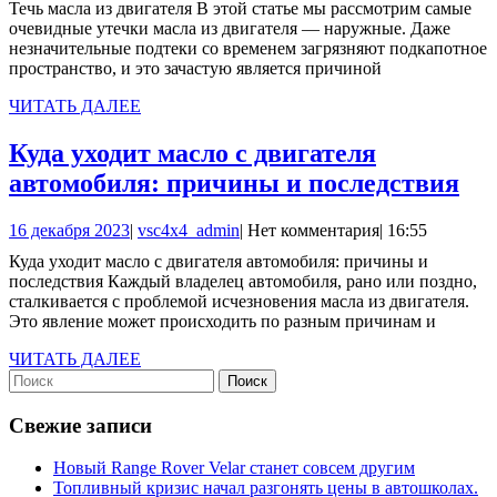
Течь масла из двигателя В этой статье мы рассмотрим самые
двигателя
2024
очевидные утечки масла из двигателя — наружные. Даже
незначительные подтеки со временем загрязняют подкапотное
пространство, и это зачастую является причиной
ЧИТАТЬ
ЧИТАТЬ ДАЛЕЕ
ДАЛЕЕ
Куда уходит масло с двигателя
Ку
автомобиля: причины и последствия
ух
16
vsc4x4_admin
16 декабря 2023
|
vsc4x4_admin
|
Нет комментария
|
16:55
ма
декабря
Куда уходит масло с двигателя автомобиля: причины и
с
2023
последствия Каждый владелец автомобиля, рано или поздно,
дв
сталкивается с проблемой исчезновения масла из двигателя.
Это явление может происходить по разным причинам и
ав
пр
ЧИТАТЬ
ЧИТАТЬ ДАЛЕЕ
Найти:
ДАЛЕЕ
и
по
Свежие записи
Новый Range Rover Velar станет совсем другим
Топливный кризис начал разгонять цены в автошколах.