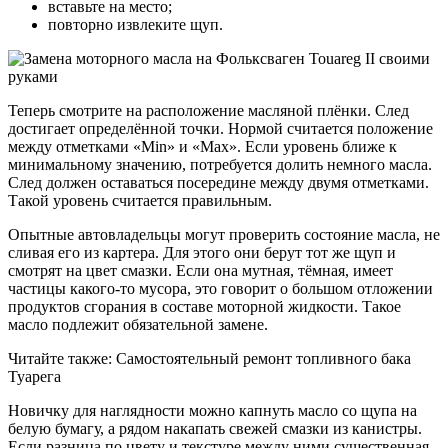
вставьте на место;
повторно извлеките щуп.
Теперь смотрите на расположение масляной плёнки. След
достигает определённой точки. Нормой считается положение
между отметками «Min» и «Max». Если уровень ближе к
минимальному значению, потребуется долить немного масла.
След должен оставаться посередине между двумя отметками.
Такой уровень считается правильным.
Опытные автовладельцы могут проверить состояние масла, не
сливая его из картера. Для этого они берут тот же щуп и
смотрят на цвет смазки. Если она мутная, тёмная, имеет
частицы какого-то мусора, это говорит о большом отложении
продуктов сгорания в составе моторной жидкости. Такое
масло подлежит обязательной замене.
Читайте также: Самостоятельный ремонт топливного бака
Туарега
Новичку для наглядности можно капнуть масло со щупа на
белую бумагу, а рядом накапать свежей смазки из канистры.
Если разница по цвету и текстуре между ними существенная,