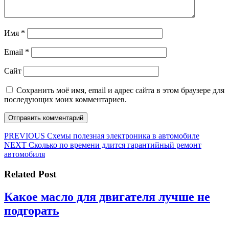
Имя
*
Email
*
Сайт
Сохранить моё имя, email и адрес сайта в этом браузере для
последующих моих комментариев.
Навигация
Предыдущая
PREVIOUS
Схемы полезная электроника в автомобиле
Следующая
запись:
NEXT
Сколько по времени длится гарантийный ремонт
по
запись:
автомобиля
записям
Related Post
Какое масло для двигателя лучше не
Какое
подгорать
масло