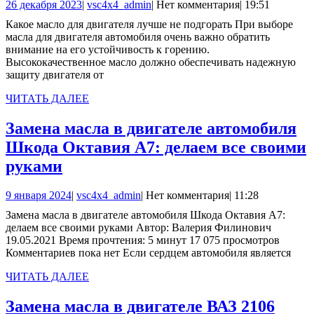
26
vsc4x4_admin
26 декабря 2023
|
vsc4x4_admin
|
Нет комментария
|
19:51
для
декабря
Какое масло для двигателя лучше не подгорать При выборе
двигателя
2023
масла для двигателя автомобиля очень важно обратить
лучше
внимание на его устойчивость к горению.
Высококачественное масло должно обеспечивать надежную
не
защиту двигателя от
подгорать
ЧИТАТЬ
ЧИТАТЬ ДАЛЕЕ
ДАЛЕЕ
Замена масла в двигателе автомобиля
Шкода Октавия А7: делаем все своими
Замена
руками
масла
9
vsc4x4_admin
9 января 2024
|
vsc4x4_admin
|
Нет комментария
|
11:28
в
января
Замена масла в двигателе автомобиля Шкода Октавия А7:
двигателе
2024
делаем все своими руками Автор: Валерия Филинович
автомобиля
19.05.2021 Время прочтения: 5 минут 17 075 просмотров
Комментариев пока нет Если сердцем автомобиля является
Шкода
Октавия
ЧИТАТЬ
ЧИТАТЬ ДАЛЕЕ
ДАЛЕЕ
А7:
Замена масла в двигателе ВАЗ 2106