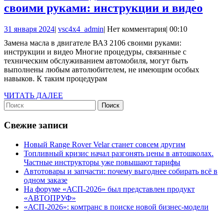
делаем
Зам
своими руками: инструкции и видео
все
мас
своими
31
vsc4x4_admin
31 января 2024
|
vsc4x4_admin
|
Нет комментария
|
00:10
в
января
руками
Замена масла в двигателе ВАЗ 2106 своими руками:
дви
2024
инструкции и видео Многие процедуры, связанные с
ВА
техническим обслуживанием автомобиля, могут быть
выполнены любым автолюбителем, не имеющим особых
210
навыков. К таким процедурам
сво
ЧИТАТЬ
ЧИТАТЬ ДАЛЕЕ
рук
Найти:
ДАЛЕЕ
инс
Свежие записи
и
вид
Новый Range Rover Velar станет совсем другим
Топливный кризис начал разгонять цены в автошколах.
Частные инструкторы уже повышают тарифы
Автотовары и запчасти: почему выгоднее собирать всё в
одном заказе
На форуме «АСП-2026» был представлен продукт
«АВТОПРУФ»
«АСП-2026»: комтранс в поиске новой бизнес-модели