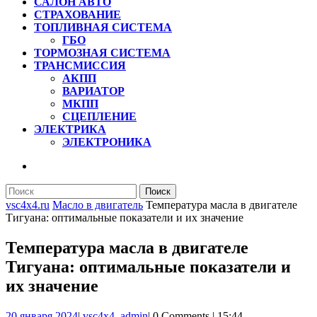
САЛОН АВТО
СТРАХОВАНИЕ
ТОПЛИВНАЯ СИСТЕМА
ГБО
ТОРМОЗНАЯ СИСТЕМА
ТРАНСМИССИЯ
АКПП
ВАРИАТОР
МКПП
СЦЕПЛЕНИЕ
ЭЛЕКТРИКА
ЭЛЕКТРОНИКА
КНОПКА
ЗАКРЫТЬ
Найти:
vsc4x4.ru
Масло в двигатель
Температура масла в двигателе
Тигуана: оптимальные показатели и их значение
Температура масла в двигателе
Тигуана: оптимальные показатели и
их значение
20
vsc4x4_admin
20 января 2024
|
vsc4x4_admin
|
0 Comments
|
15:44