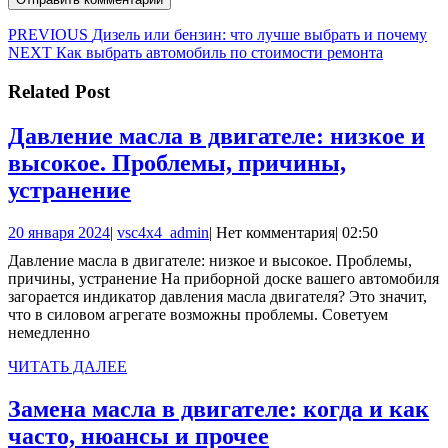
Навигация
Предыдущая
PREVIOUS
Дизель или бензин: что лучше выбрать и почему
Следующая
запись:
NEXT
Как выбрать автомобиль по стоимости ремонта
по
запись:
записям
Related Post
Давление масла в двигателе: низкое и
высокое. Проблемы, причины,
Давление
устранение
масла
20
vsc4x4_admin
20 января 2024
|
vsc4x4_admin
|
Нет комментария
|
02:50
в
января
Давление масла в двигателе: низкое и высокое. Проблемы,
двигателе:
2024
причины, устранение На приборной доске вашего автомобиля
низкое
загорается индикатор давления масла двигателя? Это значит,
что в силовом агрегате возможны проблемы. Советуем
и
немедленно
высокое.
ЧИТАТЬ
ЧИТАТЬ ДАЛЕЕ
Проблемы,
ДАЛЕЕ
причины,
Замена масла в двигателе: когда и как
устранение
Замена
часто, нюансы и прочее