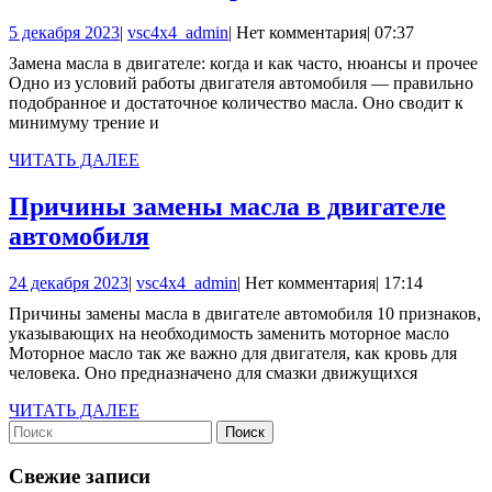
масла
5
vsc4x4_admin
5 декабря 2023
|
vsc4x4_admin
|
Нет комментария
|
07:37
в
декабря
Замена масла в двигателе: когда и как часто, нюансы и прочее
двигателе:
2023
Одно из условий работы двигателя автомобиля — правильно
когда
подобранное и достаточное количество масла. Оно сводит к
минимуму трение и
и
как
ЧИТАТЬ
ЧИТАТЬ ДАЛЕЕ
ДАЛЕЕ
часто,
Причины замены масла в двигателе
нюансы
Причины
автомобиля
и
замены
прочее
24
vsc4x4_admin
24 декабря 2023
|
vsc4x4_admin
|
Нет комментария
|
17:14
масла
декабря
Причины замены масла в двигателе автомобиля 10 признаков,
в
2023
указывающих на необходимость заменить моторное масло
двигателе
Моторное масло так же важно для двигателя, как кровь для
человека. Оно предназначено для смазки движущихся
автомобиля
ЧИТАТЬ
ЧИТАТЬ ДАЛЕЕ
Найти:
ДАЛЕЕ
Свежие записи