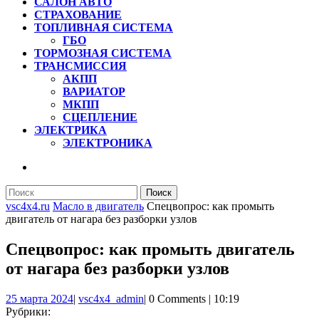
САЛОН АВТО
СТРАХОВАНИЕ
ТОПЛИВНАЯ СИСТЕМА
ГБО
ТОРМОЗНАЯ СИСТЕМА
ТРАНСМИССИЯ
АКПП
ВАРИАТОР
МКПП
СЦЕПЛЕНИЕ
ЭЛЕКТРИКА
ЭЛЕКТРОНИКА
КНОПКА
ЗАКРЫТЬ
Найти:
vsc4x4.ru
Масло в двигатель
Спецвопрос: как промыть
двигатель от нагара без разборки узлов
Спецвопрос: как промыть двигатель
от нагара без разборки узлов
25
vsc4x4_admin
25 марта 2024
|
vsc4x4_admin
|
0 Comments
|
10:19
марта
Рубрики: