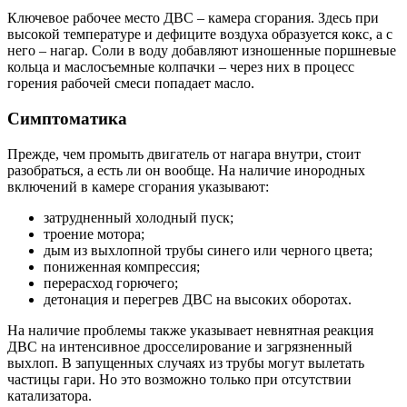
Ключевое рабочее место ДВС – камера сгорания. Здесь при
высокой температуре и дефиците воздуха образуется кокс, а с
него – нагар. Соли в воду добавляют изношенные поршневые
кольца и маслосъемные колпачки – через них в процесс
горения рабочей смеси попадает масло.
Симптоматика
Прежде, чем промыть двигатель от нагара внутри, стоит
разобраться, а есть ли он вообще. На наличие инородных
включений в камере сгорания указывают:
затрудненный холодный пуск;
троение мотора;
дым из выхлопной трубы синего или черного цвета;
пониженная компрессия;
перерасход горючего;
детонация и перегрев ДВС на высоких оборотах.
На наличие проблемы также указывает невнятная реакция
ДВС на интенсивное дросселирование и загрязненный
выхлоп. В запущенных случаях из трубы могут вылетать
частицы гари. Но это возможно только при отсутствии
катализатора.