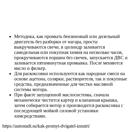
Методика, как промыть бензиновый или дизельный
двигатель без разборки от нагара, проста:
выкручиваются свечи, в цилиндр заливается
самодельная или покупная химия на несколько часов,
прокручиваются поршни без свечек, запускается ДВС и
заливается пятиминутная промывка. После меняются
масло и фильтр.
Для раскоксовки используются как народные смеси на
основе ацетона, солярки, растворителя, так и покупные
средства, предназначенные для чистки масляной
системы мотора.
При факте запущенной маслосистемы, сначала
механически чистится картер и клапанная крышка,
затем собирается мотор и производится раскоксовка с
последующей мойкой силовой установки
химсредствами.
https://autostadt.su/kak-promyt-dvigatel-iznutri/