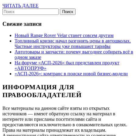
иномарки
ЧИТАТЬ
ЧИТАТЬ ДАЛЕЕ
ушедших
Найти:
ДАЛЕЕ
брендов
Свежие записи
Новый Range Rover Velar станет совсем другим
Топливный кризис начал разгонять цены в автошколах.
Частные инструкторы уже повышают тарифы
Автотовары и запчасти: почему выгоднее собирать всё в
одном заказе
На форуме «АСП-2026» был представлен продукт
«АВТОПРУФ»
«АСП-2026»: комтранс в поиске новой бизнес-модели
ИНФОРМАЦИЯ ДЛЯ
ПРАВООБЛАДАТЕЛЕЙ
Все материалы на данном сайте взяты из открытых
источников — имеют обратную ссылку на материал в
интернете или присланы посетителями сайта и
предоставляются исключительно в ознакомительных целях.
Права на материалы принадлежат их владельцам.
Администрация сайта ответственности за содержание