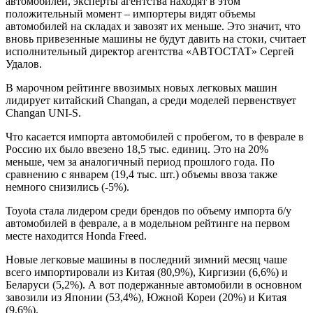
автомобилей, эксперты агентства находят в этом
положительный момент – импортеры видят объемы
автомобилей на складах и завозят их меньше. Это значит, что
вновь привезенные машины не будут давить на стоки, считает
исполнительный директор агентства «АВТОСТАТ» Сергей
Удалов.
В марочном рейтинге ввозимых новых легковых машин
лидирует китайский Changan, а среди моделей первенствует
Changan UNI-S.
Что касается импорта автомобилей с пробегом, то в феврале в
Россию их было ввезено 18,5 тыс. единиц. Это на 20%
меньше, чем за аналогичный период прошлого года. По
сравнению с январем (19,4 тыс. шт.) объемы ввоза также
немного снизились (-5%).
Toyota стала лидером среди брендов по объему импорта б/у
автомобилей в феврале, а в модельном рейтинге на первом
месте находится Honda Freed.
Новые легковые машины в последний зимний месяц чаше
всего импортировали из Китая (80,9%), Киргизии (6,6%) и
Беларуси (5,2%). А вот подержанные автомобили в основном
завозили из Японии (53,4%), Южной Кореи (20%) и Китая
(9,6%).