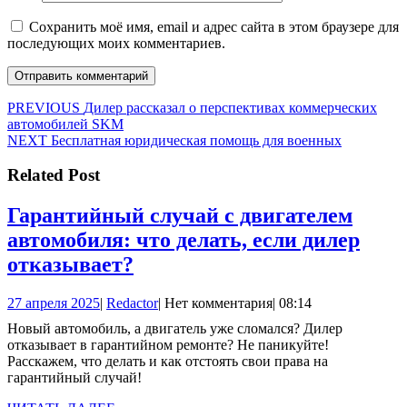
Сохранить моё имя, email и адрес сайта в этом браузере для
последующих моих комментариев.
Навигация
Предыдущая
PREVIOUS
Дилер рассказал о перспективах коммерческих
запись:
автомобилей SKM
по
Следующая
NEXT
Бесплатная юридическая помощь для военных
записям
запись:
Related Post
Гарантийный случай с двигателем
автомобиля: что делать, если дилер
Гарантийный
отказывает?
случай
27
Redactor
27 апреля 2025
|
Redactor
|
Нет комментария
|
08:14
с
апреля
Новый автомобиль, а двигатель уже сломался? Дилер
двигателем
2025
отказывает в гарантийном ремонте? Не паникуйте!
автомобиля:
Расскажем, что делать и как отстоять свои права на
гарантийный случай!
что