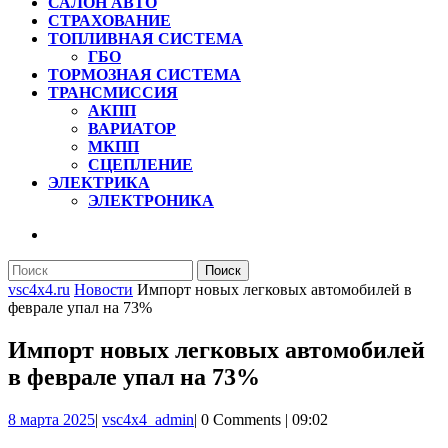
САЛОН АВТО
СТРАХОВАНИЕ
ТОПЛИВНАЯ СИСТЕМА
ГБО
ТОРМОЗНАЯ СИСТЕМА
ТРАНСМИССИЯ
АКПП
ВАРИАТОР
МКПП
СЦЕПЛЕНИЕ
ЭЛЕКТРИКА
ЭЛЕКТРОНИКА
КНОПКА
ЗАКРЫТЬ
Найти:
vsc4x4.ru
Новости
Импорт новых легковых автомобилей в
феврале упал на 73%
Импорт новых легковых автомобилей
в феврале упал на 73%
8
vsc4x4_admin
8 марта 2025
|
vsc4x4_admin
|
0 Comments
|
09:02
марта