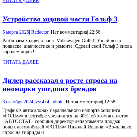
делать,
ЧИТАТЬ
ЧИТАТЬ ДАЛЕЕ
ДАЛЕЕ
если
дилер
Устро
Устройство ходовой части Гольф 3
отказывает?
ходов
5
Redactor
5 марта 2025
|
Redactor
|
Нет комментария
|
22:56
части
марта
Разбираем ходовую часть Volkswagen Golf 3! Узнай все о
Голь
2025
подвеске, диагностике и ремонте. Сделай свой Гольф 3 снова
3
королем дорог!
ЧИТАТЬ
ЧИТАТЬ ДАЛЕЕ
ДАЛЕЕ
Дилер рассказал о росте спроса на
Дилер
иномарки ушедших брендов
рассказал
3
vsc4x4_admin
3 октября 2024
|
vsc4x4_admin
|
Нет комментария
|
12:58
о
октября
Трафик в автосалонах параллельного импорта холдинга
росте
2024
«РОЛЬФ» в сентябре увеличился на 30%, об этом агентству
спроса
«АВТОСТАТ» сообщил директор департамента продаж
новых автомобилей «РОЛЬФ» Николай Иванов. «Во-первых,
на
спрос на гибриды и