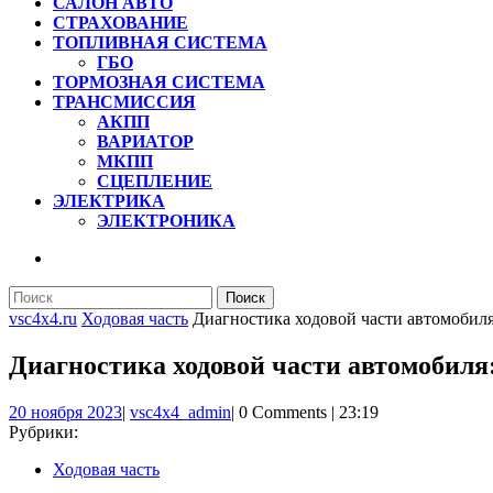
САЛОН АВТО
СТРАХОВАНИЕ
ТОПЛИВНАЯ СИСТЕМА
ГБО
ТОРМОЗНАЯ СИСТЕМА
ТРАНСМИССИЯ
АКПП
ВАРИАТОР
МКПП
СЦЕПЛЕНИЕ
ЭЛЕКТРИКА
ЭЛЕКТРОНИКА
КНОПКА
ЗАКРЫТЬ
Найти:
vsc4x4.ru
Ходовая часть
Диагностика ходовой части автомобиля
Диагностика ходовой части автомобиля
20
vsc4x4_admin
20 ноября 2023
|
vsc4x4_admin
|
0 Comments
|
23:19
ноября
Рубрики:
2023
Ходовая часть